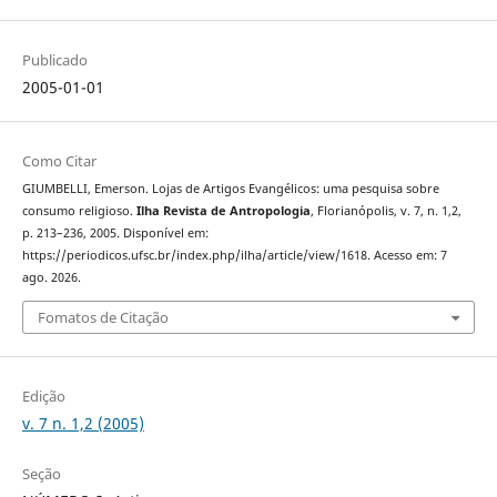
Publicado
2005-01-01
Como Citar
GIUMBELLI, Emerson. Lojas de Artigos Evangélicos: uma pesquisa sobre
consumo religioso.
Ilha Revista de Antropologia
, Florianópolis, v. 7, n. 1,2,
p. 213–236, 2005. Disponível em:
https://periodicos.ufsc.br/index.php/ilha/article/view/1618. Acesso em: 7
ago. 2026.
Fomatos de Citação
Edição
v. 7 n. 1,2 (2005)
Seção