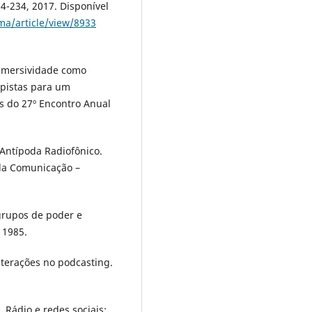
24-234, 2017. Disponível
ma/article/view/8933
 Imersividade como
 pistas para um
s do 27º Encontro Anual
Antípoda Radiofônico.
 da Comunicação –
grupos de poder e
 1985.
nterações no podcasting.
 Rádio e redes sociais: