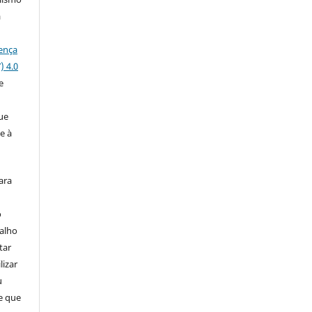
a
ença
) 4.0
e
a
ue
e à
ara
o
balho
tar
lizar
u
de que