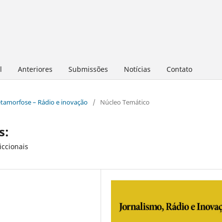
l
Anteriores
Submissões
Notícias
Contato
metamorfose – Rádio e inovação
/
Núcleo Temático
s:
iccionais