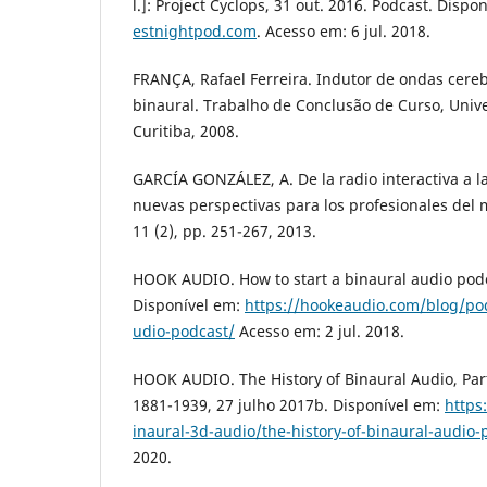
l.]: Project Cyclops, 31 out. 2016. Podcast. Dispo
estnightpod.com
. Acesso em: 6 jul. 2018.
FRANÇA, Rafael Ferreira. Indutor de ondas cere
binaural. Trabalho de Conclusão de Curso, Unive
Curitiba, 2008.
GARCÍA GONZÁLEZ, A. De la radio interactiva a l
nuevas perspectivas para los profesionales del 
11 (2), pp. 251-267, 2013.
HOOK AUDIO. How to start a binaural audio podc
Disponível em:
https://hookeaudio.com/blog/pod
udio-podcast/
Acesso em: 2 jul. 2018.
HOOK AUDIO. The History of Binaural Audio, Part
1881-1939, 27 julho 2017b. Disponível em:
https
inaural-3d-audio/the-history-of-binaural-audio-
2020.