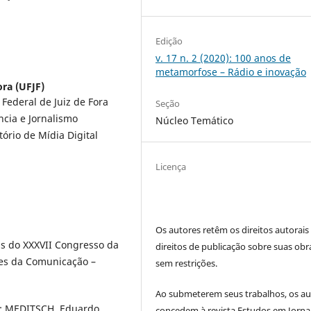
Edição
v. 17 n. 2 (2020): 100 anos de
metamorfose – Rádio e inovação
ora (UFJF)
ederal de Juiz de Fora
Seção
cia e Jornalismo
Núcleo Temático
rio de Mídia Digital
Licença
Os autores retêm os direitos autorais
ais do XXXVII Congresso da
direitos de publicação sobre suas obr
res da Comunicação –
sem restrições.
Ao submeterem seus trabalhos, os au
n: MEDITSCH, Eduardo.
concedem à revista Estudos em Jorna