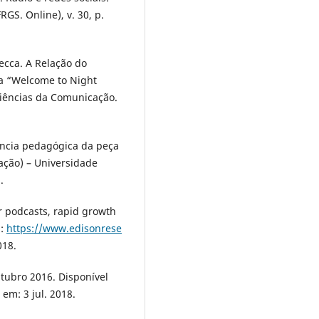
GS. Online), v. 30, p.
cca. A Relação do
a “Welcome to Night
 Ciências da Comunicação.
ência pedagógica da peça
ação) – Universidade
.
r podcasts, rapid growth
m:
https://www.edisonrese
018.
ubro 2016. Disponível
em: 3 jul. 2018.