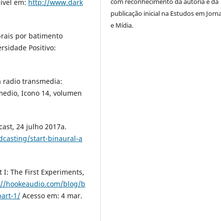
com reconhecimento da autoria e da
nível em:
http://www.dark
publicação inicial na Estudos em Jorn
e Mídia.
brais por batimento
rsidade Positivo:
a radio transmedia:
medio, Icono 14, volumen
ast, 24 julho 2017a.
casting/start-binaural-a
 I: The First Experiments,
://hookeaudio.com/blog/b
part-1/
Acesso em: 4 mar.