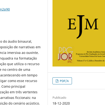
7n2p90
o do áudio binaural,
posição de narrativas em
ncia imersiva ao ouvinte.
nquadra na formatação
ução que utiliza o recurso
te no centro de uma
e acontecendo em tempo
stigar como esse recurso
PDF/A
. Como principal
ização em três vertentes
Publicado
rrativas ficcionais: na
18-12-2020
ção do cenário acústico.