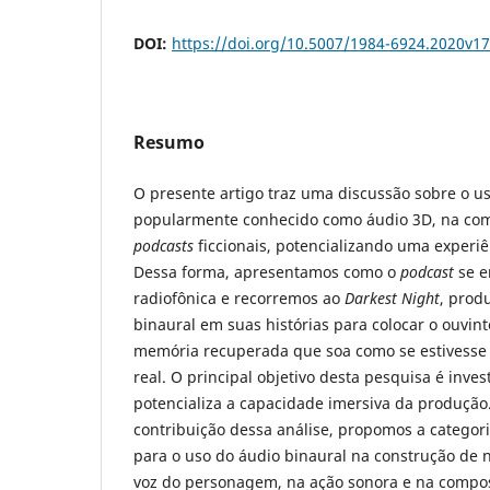
DOI:
https://doi.org/10.5007/1984-6924.2020v1
Resumo
O presente artigo traz uma discussão sobre o us
popularmente conhecido como áudio 3D, na com
podcasts
ficcionais, potencializando uma experiê
Dessa forma, apresentamos como o
podcast
se e
radiofônica e recorremos ao
Darkest Night
, prod
binaural em suas histórias para colocar o ouvin
memória recuperada que soa como se estivess
real. O principal objetivo desta pesquisa é inve
potencializa a capacidade imersiva da produção
contribuição dessa análise, propomos a categor
para o uso do áudio binaural na construção de na
voz do personagem, na ação sonora e na composi