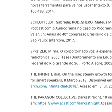
novas ferramentas para velhos usos? Intexto (UFR
166-183, 2014.
SCHLOTFELDT, Gabriela; RODIGHERO, Mateus Me
Podcast com o Audiodrama no Caso do Program
Vale”. In: Anais do 40º Congresso Brasileiro de
São Paulo: Intercom, 2017.
SPRITZER, Mirna. O corpo tornado voz: a experi
radiofônica. 2005. Tese (Doutoramento em Educ
Federal do Rio Grande do Sul, Porto Alegre, 2005
THE INFINITE dial. On the rise: steady growth fo
for smart speakers, 8 Março 2018. Disponível e
arch.com/infinite-dial-2018/
. Acesso em: 5 jul. 2
THE PARAGON COLLECTIVE. Darkest Night, 10 out
em:
https://www.acast.com/darkestnight
Acesso 