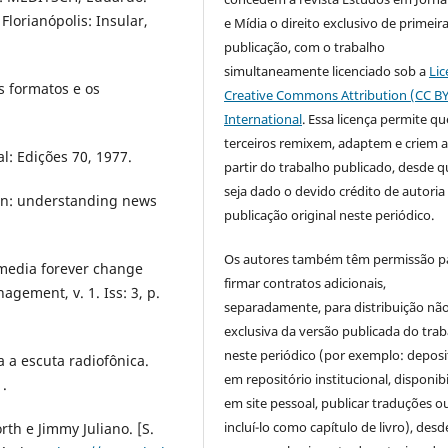
 Florianópolis: Insular,
e Mídia o direito exclusivo de primeir
publicação, com o trabalho
simultaneamente licenciado sob a
Lic
s formatos e os
Creative Commons Attribution (CC BY
International
. Essa licença permite qu
terceiros remixem, adaptem e criem 
l: Edições 70, 1977.
partir do trabalho publicado, desde q
seja dado o devido crédito de autoria 
on: understanding news
publicação original neste periódico.
Os autores também têm permissão p
al media forever change
firmar contratos adicionais,
ement, v. 1. Iss: 3, p.
separadamente, para distribuição nã
exclusiva da versão publicada do tra
neste periódico (por exemplo: deposi
 a escuta radiofônica.
em repositório institucional, disponibi
1.
em site pessoal, publicar traduções o
incluí-lo como capítulo de livro), des
th e Jimmy Juliano. [S.