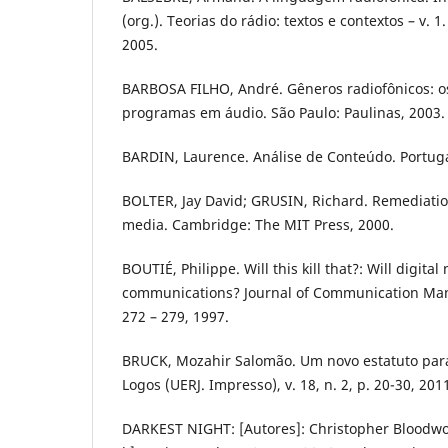
(org.). Teorias do rádio: textos e contextos – v. 1.
2005.
BARBOSA FILHO, André. Gêneros radiofônicos: o
programas em áudio. São Paulo: Paulinas, 2003.
BARDIN, Laurence. Análise de Conteúdo. Portuga
BOLTER, Jay David; GRUSIN, Richard. Remediati
media. Cambridge: The MIT Press, 2000.
BOUTIÉ, Philippe. Will this kill that?: Will digit
communications? Journal of Communication Manag
272 – 279, 1997.
BRUCK, Mozahir Salomão. Um novo estatuto para
Logos (UERJ. Impresso), v. 18, n. 2, p. 20-30, 201
DARKEST NIGHT: [Autores]: Christopher Bloodwor