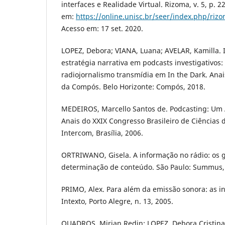
interfaces e Realidade Virtual. Rizoma, v. 5, p. 2
em:
https://online.unisc.br/seer/index.php/rizo
Acesso em: 17 set. 2020.
LOPEZ, Debora; VIANA, Luana; AVELAR, Kamilla.
estratégia narrativa em podcasts investigativos:
radiojornalismo transmídia em In the Dark. Anai
da Compós. Belo Horizonte: Compós, 2018.
MEDEIROS, Marcello Santos de. Podcasting: Um 
Anais do XXIX Congresso Brasileiro de Ciências
Intercom, Brasília, 2006.
ORTRIWANO, Gisela. A informação no rádio: os 
determinação de conteúdo. São Paulo: Summus,
PRIMO, Alex. Para além da emissão sonora: as i
Intexto, Porto Alegre, n. 13, 2005.
QUADROS, Mirian Redin; LOPEZ, Debora Cristina.