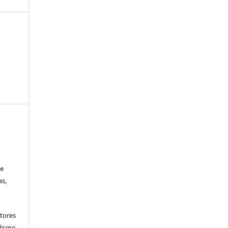
 e
as,
tores
lismo