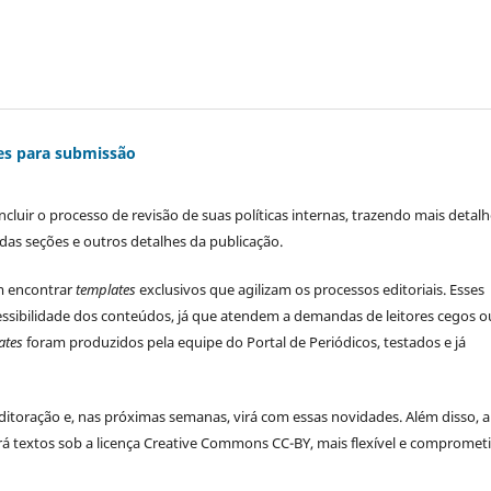
tes para submissão
cluir o processo de revisão de suas políticas internas, trazendo mais detal
 das seções e outros detalhes da publicação.
ém encontrar
templates
exclusivos que agilizam os processos editoriais. Esses
essibilidade dos conteúdos, já que atendem a demandas de leitores cegos o
ates
foram produzidos pela equipe do Portal de Periódicos, testados e já
toração e, nas próximas semanas, virá com essas novidades. Além disso, a
ará textos sob a licença Creative Commons CC-BY, mais flexível e compromet