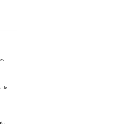
hes
u de
ida