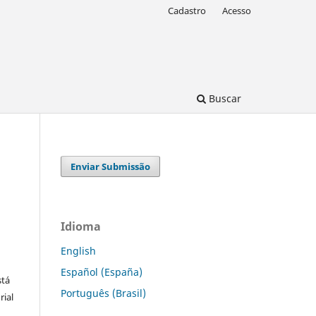
Cadastro
Acesso
Buscar
Enviar Submissão
Idioma
English
Español (España)
stá
Português (Brasil)
rial