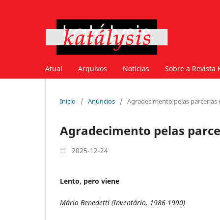
Atual
Arquivos
Notícias
Sobre a Revista 
Início
/
Anúncios
/
Agradecimento pelas parcerias 
Agradecimento pelas parcer
2025-12-24
Lento, pero viene
Mário Benedetti (Inventário, 1986-1990)