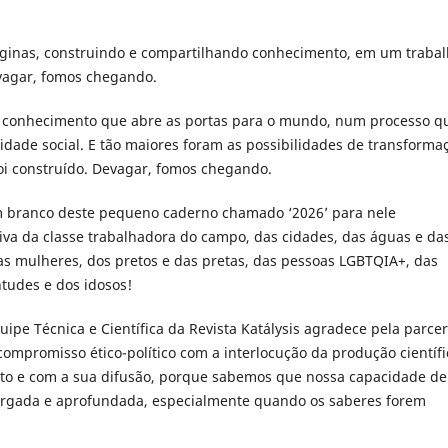
ginas, construindo e compartilhando conhecimento, em um traba
vagar, fomos chegando.
 conhecimento que abre as portas para o mundo, num processo q
lidade social. E tão maiores foram as possibilidades de transforma
oi construído. Devagar, fomos chegando.
m branco deste pequeno caderno chamado ‘2026’ para nele
iva da classe trabalhadora do campo, das cidades, das águas e da
 das mulheres, dos pretos e das pretas, das pessoas LGBTQIA+, das
ntudes e dos idosos!
uipe Técnica e Científica da Revista Katálysis agradece pela parcer
compromisso ético-político com a interlocução da produção científi
to e com a sua difusão, porque sabemos que nossa capacidade de
rgada e aprofundada, especialmente quando os saberes forem