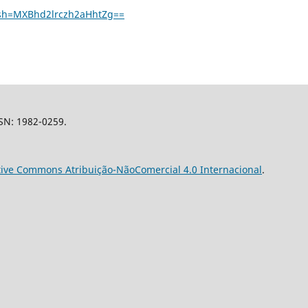
gsh=MXBhd2lrczh2aHhtZg==
SSN: 1982-0259.
tive Commons Atribuição-NãoComercial 4.0 Internacional
.