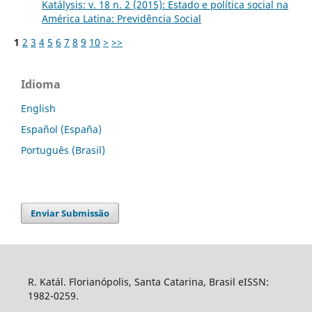
Katálysis: v. 18 n. 2 (2015): Estado e política social na
América Latina: Previdência Social
1
2
3
4
5
6
7
8
9
10
>
>>
Idioma
English
Español (España)
Português (Brasil)
Enviar Submissão
R. Katál. Florianópolis, Santa Catarina, Brasil eISSN:
1982-0259.