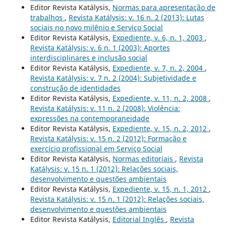
Editor Revista Katálysis,
Normas para apresentação de
trabalhos
,
Revista Katálysis: v. 16 n. 2 (2013): Lutas
sociais no novo milênio e Serviço Social
Editor Revista Katálysis,
Expediente, v. 6, n. 1, 2003
,
Revista Katálysis: v. 6 n. 1 (2003): Aportes
interdisciplinares e inclusão social
Editor Revista Katálysis,
Expediente, v. 7, n. 2, 2004
,
Revista Katálysis: v. 7 n. 2 (2004): Subjetividade e
construção de identidades
Editor Revista Katálysis,
Expediente, v. 11, n. 2, 2008
,
Revista Katálysis: v. 11 n. 2 (2008): Violência:
expressões na contemporaneidade
Editor Revista Katálysis,
Expediente, v. 15, n. 2, 2012
,
Revista Katálysis: v. 15 n. 2 (2012): Formação e
exercício profissional em Serviço Social
Editor Revista Katálysis,
Normas editoriais
,
Revista
Katálysis: v. 15 n. 1 (2012): Relações sociais,
desenvolvimento e questões ambientais
Editor Revista Katálysis,
Expediente, v. 15, n. 1, 2012
,
Revista Katálysis: v. 15 n. 1 (2012): Relações sociais,
desenvolvimento e questões ambientais
Editor Revista Katálysis,
Editorial Inglês
,
Revista