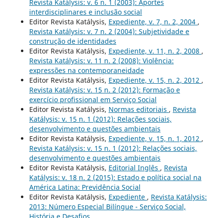
Revista Katálysis: v. 6 n. 1 (2003): Aportes
interdisciplinares e inclusão social
Editor Revista Katálysis,
Expediente, v. 7, n. 2, 2004
,
Revista Katálysis: v. 7 n. 2 (2004): Subjetividade e
construção de identidades
Editor Revista Katálysis,
Expediente, v. 11, n. 2, 2008
,
Revista Katálysis: v. 11 n. 2 (2008): Violência:
expressões na contemporaneidade
Editor Revista Katálysis,
Expediente, v. 15, n. 2, 2012
,
Revista Katálysis: v. 15 n. 2 (2012): Formação e
exercício profissional em Serviço Social
Editor Revista Katálysis,
Normas editoriais
,
Revista
Katálysis: v. 15 n. 1 (2012): Relações sociais,
desenvolvimento e questões ambientais
Editor Revista Katálysis,
Expediente, v. 15, n. 1, 2012
,
Revista Katálysis: v. 15 n. 1 (2012): Relações sociais,
desenvolvimento e questões ambientais
Editor Revista Katálysis,
Editorial Inglês
,
Revista
Katálysis: v. 18 n. 2 (2015): Estado e política social na
América Latina: Previdência Social
Editor Revista Katálysis,
Expediente
,
Revista Katálysis:
2013: Número Especial Bilíngue - Serviço Social,
História e Desafios