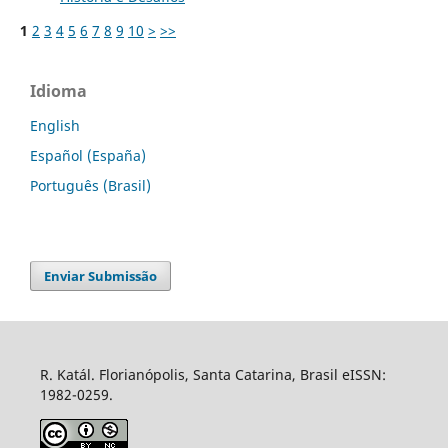
1
2
3
4
5
6
7
8
9
10
>
>>
Idioma
English
Español (España)
Português (Brasil)
Enviar Submissão
R. Katál. Florianópolis, Santa Catarina, Brasil eISSN:
1982-0259.