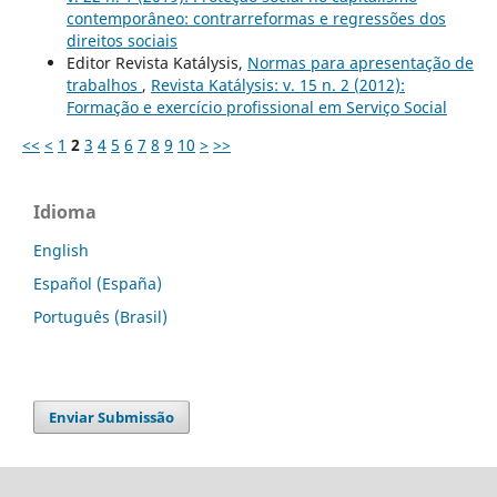
contemporâneo: contrarreformas e regressões dos
direitos sociais
Editor Revista Katálysis,
Normas para apresentação de
trabalhos
,
Revista Katálysis: v. 15 n. 2 (2012):
Formação e exercício profissional em Serviço Social
<<
<
1
2
3
4
5
6
7
8
9
10
>
>>
Idioma
English
Español (España)
Português (Brasil)
Enviar Submissão