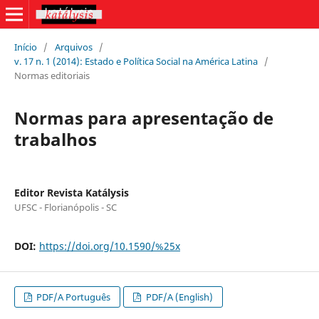
Início
/
Arquivos
/
v. 17 n. 1 (2014): Estado e Política Social na América Latina
/
Normas editoriais
Normas para apresentação de
trabalhos
Editor Revista Katálysis
UFSC - Florianópolis - SC
DOI:
https://doi.org/10.1590/%25x
PDF/A Português
PDF/A (English)