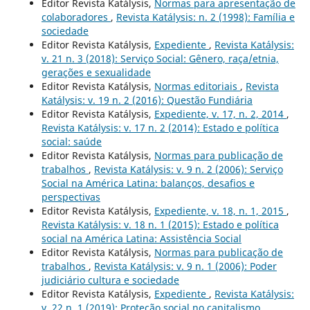
Editor Revista Katálysis,
Normas para apresentação de
colaboradores
,
Revista Katálysis: n. 2 (1998): Família e
sociedade
Editor Revista Katálysis,
Expediente
,
Revista Katálysis:
v. 21 n. 3 (2018): Serviço Social: Gênero, raça/etnia,
gerações e sexualidade
Editor Revista Katálysis,
Normas editoriais
,
Revista
Katálysis: v. 19 n. 2 (2016): Questão Fundiária
Editor Revista Katálysis,
Expediente, v. 17, n. 2, 2014
,
Revista Katálysis: v. 17 n. 2 (2014): Estado e política
social: saúde
Editor Revista Katálysis,
Normas para publicação de
trabalhos
,
Revista Katálysis: v. 9 n. 2 (2006): Serviço
Social na América Latina: balanços, desafios e
perspectivas
Editor Revista Katálysis,
Expediente, v. 18, n. 1, 2015
,
Revista Katálysis: v. 18 n. 1 (2015): Estado e política
social na América Latina: Assistência Social
Editor Revista Katálysis,
Normas para publicação de
trabalhos
,
Revista Katálysis: v. 9 n. 1 (2006): Poder
judiciário cultura e sociedade
Editor Revista Katálysis,
Expediente
,
Revista Katálysis:
v. 22 n. 1 (2019): Proteção social no capitalismo