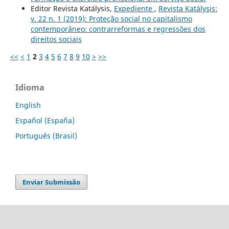
Editor Revista Katálysis,
Expediente
,
Revista Katálysis:
v. 22 n. 1 (2019): Proteção social no capitalismo
contemporâneo: contrarreformas e regressões dos
direitos sociais
<<
<
1
2
3
4
5
6
7
8
9
10
>
>>
Idioma
English
Español (España)
Português (Brasil)
Enviar Submissão