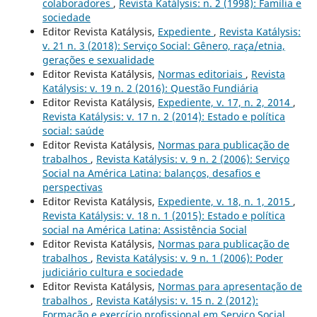
colaboradores
,
Revista Katálysis: n. 2 (1998): Família e
sociedade
Editor Revista Katálysis,
Expediente
,
Revista Katálysis:
v. 21 n. 3 (2018): Serviço Social: Gênero, raça/etnia,
gerações e sexualidade
Editor Revista Katálysis,
Normas editoriais
,
Revista
Katálysis: v. 19 n. 2 (2016): Questão Fundiária
Editor Revista Katálysis,
Expediente, v. 17, n. 2, 2014
,
Revista Katálysis: v. 17 n. 2 (2014): Estado e política
social: saúde
Editor Revista Katálysis,
Normas para publicação de
trabalhos
,
Revista Katálysis: v. 9 n. 2 (2006): Serviço
Social na América Latina: balanços, desafios e
perspectivas
Editor Revista Katálysis,
Expediente, v. 18, n. 1, 2015
,
Revista Katálysis: v. 18 n. 1 (2015): Estado e política
social na América Latina: Assistência Social
Editor Revista Katálysis,
Normas para publicação de
trabalhos
,
Revista Katálysis: v. 9 n. 1 (2006): Poder
judiciário cultura e sociedade
Editor Revista Katálysis,
Normas para apresentação de
trabalhos
,
Revista Katálysis: v. 15 n. 2 (2012):
Formação e exercício profissional em Serviço Social