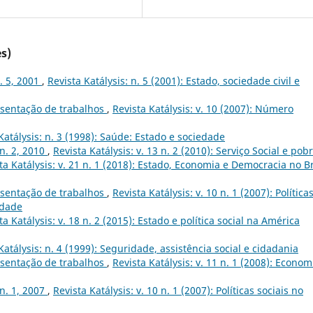
s)
n. 5, 2001
,
Revista Katálysis: n. 5 (2001): Estado, sociedade civil e
sentação de trabalhos
,
Revista Katálysis: v. 10 (2007): Número
Katálysis: n. 3 (1998): Saúde: Estado e sociedade
 n. 2, 2010
,
Revista Katálysis: v. 13 n. 2 (2010): Serviço Social e pob
ta Katálysis: v. 21 n. 1 (2018): Estado, Economia e Democracia no Br
sentação de trabalhos
,
Revista Katálysis: v. 10 n. 1 (2007): Política
idade
ta Katálysis: v. 18 n. 2 (2015): Estado e política social na América
Katálysis: n. 4 (1999): Seguridade, assistência social e cidadania
sentação de trabalhos
,
Revista Katálysis: v. 11 n. 1 (2008): Econom
 n. 1, 2007
,
Revista Katálysis: v. 10 n. 1 (2007): Políticas sociais no