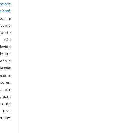
mmons
cional
.
buir e
m como
 deste
s não
devido
ido um
mons e
Nesses
ssária
tores
.
sumir
, para
são do
 (ex.:
 ou um