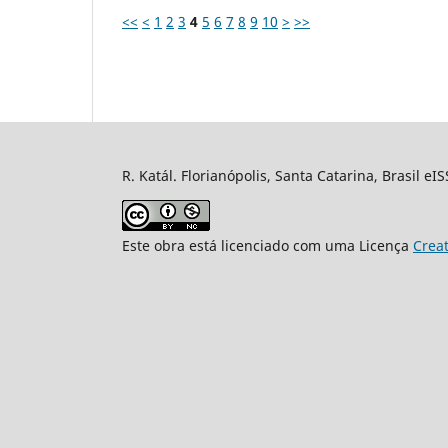
<<
<
1
2
3
4
5
6
7
8
9
10
>
>>
R. Katál. Florianópolis, Santa Catarina, Brasil eI
Este obra está licenciado com uma Licença
Crea