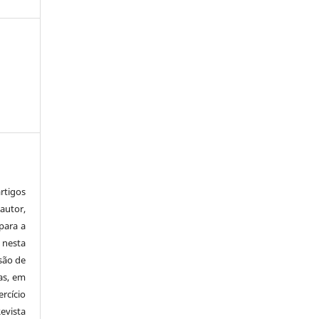
tigos
autor,
para a
 nesta
 são de
as, em
rcício
Revista