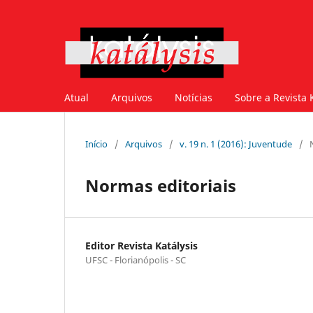
Atual
Arquivos
Notícias
Sobre a Revista 
Início
/
Arquivos
/
v. 19 n. 1 (2016): Juventude
/
Normas editoriais
Editor Revista Katálysis
UFSC - Florianópolis - SC