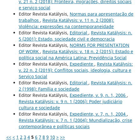
v. 21 n. 2 (2018): Fronteira, migrações, direitos sociais
e serviço social
Editor Revista Katálysis,
Normas para apresentação de
trabalhos
,
Revista Katálysis: v. 11 n. 2 (2008):
Violência: expressões na contemporaneidade
Editor Revista Katálysis,
Editorial
,
Revista Katálysis: n.
5 (2001): Estado, sociedade civil e democracia
Editor Revista Katálysis,
NORMS FOR PRESENTATION
OF WORK
,
Revista Katálysis: v. 18 n. 2 (2015): Estado e
política social na América Latina: Previdência Social
Editor Revista Katálysis,
Expediente
,
Revista Katálysis:
v. 22 n. 2 (2019): Conflitos sociais, ideologia, cultura e
Serviço Social
Editor Revista Katálysis,
Editorial
,
Revista Katálysis: n.
2 (1998): Família e sociedade
Editor Revista Katálysis,
Expediente, v. 9, n. 1, 2006
,
Revista Katálysis: v. 9 n. 1 (2006): Poder judiciário
cultura e sociedade
Editor Revista Katálysis,
Expediente, v. 7, n. 1, 2004
,
Revista Katálysis: v. 7 n. 1 (2004): Mundialização, crise
contemporânea e políticas sociais
<<
<
1
2
3
4
5
6
7
8
9
10
>
>>