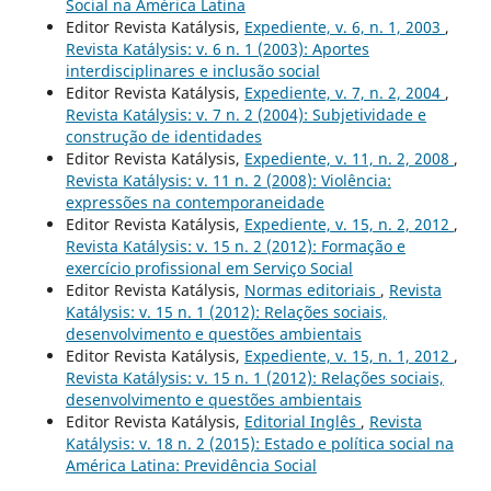
Social na América Latina
Editor Revista Katálysis,
Expediente, v. 6, n. 1, 2003
,
Revista Katálysis: v. 6 n. 1 (2003): Aportes
interdisciplinares e inclusão social
Editor Revista Katálysis,
Expediente, v. 7, n. 2, 2004
,
Revista Katálysis: v. 7 n. 2 (2004): Subjetividade e
construção de identidades
Editor Revista Katálysis,
Expediente, v. 11, n. 2, 2008
,
Revista Katálysis: v. 11 n. 2 (2008): Violência:
expressões na contemporaneidade
Editor Revista Katálysis,
Expediente, v. 15, n. 2, 2012
,
Revista Katálysis: v. 15 n. 2 (2012): Formação e
exercício profissional em Serviço Social
Editor Revista Katálysis,
Normas editoriais
,
Revista
Katálysis: v. 15 n. 1 (2012): Relações sociais,
desenvolvimento e questões ambientais
Editor Revista Katálysis,
Expediente, v. 15, n. 1, 2012
,
Revista Katálysis: v. 15 n. 1 (2012): Relações sociais,
desenvolvimento e questões ambientais
Editor Revista Katálysis,
Editorial Inglês
,
Revista
Katálysis: v. 18 n. 2 (2015): Estado e política social na
América Latina: Previdência Social