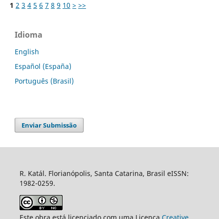
1
2
3
4
5
6
7
8
9
10
>
>>
Idioma
English
Español (España)
Português (Brasil)
Enviar Submissão
R. Katál. Florianópolis, Santa Catarina, Brasil eISSN:
1982-0259.
Este obra está licenciado com uma Licença
Creative