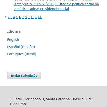
Katálysis: v. 18 n. 2 (2015): Estado e política social na
América Latina: Previdência Social
1
2
3
4
5
6
7
8
9
10
>
>>
Idioma
English
Español (España)
Português (Brasil)
Enviar Submissão
R. Katál. Florianópolis, Santa Catarina, Brasil eISSN:
1982-0259.