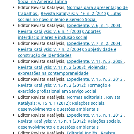
Social na América Latina
Editor Revista Katálysis,
Normas para apresentação de
trabalhos
,
Revista Katálysis: v. 16 n. 2 (2013): Lutas
sociais no novo milênio e Serviço Social
Editor Revista Katálysis,
Expediente, v. 6, n. 1, 2003
,
Revista Katálysis: v. 6 n. 1 (2003): Aportes
interdisciplinares e inclusão social
Editor Revista Katálysis,
Expediente, v. 7, n. 2, 2004
,
Revista Katálysis: v. 7 n. 2 (2004): Subjetividade e
construção de identidades
Editor Revista Katálysis,
Expediente, v. 11, n. 2, 2008
,
Revista Katálysis: v. 11 n. 2 (2008): Violência:
expressões na contemporaneidade
Editor Revista Katálysis,
Expediente, v. 15, n. 2, 2012
,
Revista Katálysis: v. 15 n. 2 (2012): Formação e
exercício profissional em Serviço Social
Editor Revista Katálysis,
Normas editoriais
,
Revista
Katálysis: v. 15 n. 1 (2012): Relações sociais,
desenvolvimento e questões ambientais
Editor Revista Katálysis,
Expediente, v. 15, n. 1, 2012
,
Revista Katálysis: v. 15 n. 1 (2012): Relações sociais,
desenvolvimento e questões ambientais
Editor Revista Katálysis,
Editorial Inglês
,
Revista