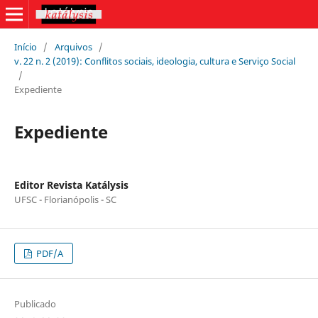
Início
/
Arquivos
/
v. 22 n. 2 (2019): Conflitos sociais, ideologia, cultura e Serviço Social
/
Expediente
Expediente
Editor Revista Katálysis
UFSC - Florianópolis - SC
PDF/A
Publicado