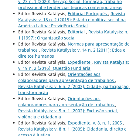
v. 23 n. 1 (2020): Serviço Social: formação, trabalho
profissional e tendências teóricas contemporâneas
Editor Revista Katálysis,
Editorial Português
,
Revista
Katálysis: v. 18 n. 2 (2015): Estado e política social na
América Latina: Previdência Social
Editor Revista Katálysis,
Editorial
,
Revista Katálysis: n.
1 (1997): Organização social
Editor Revista Katálysis,
Normas para apresentação de
trabalhos
,
Revista Katálysis: v. 14 n. 2 (2011): Ética e
direitos humanos
Editor Revista Katálysis,
Expediente
,
Revista Katálysis:
v. 19 n. 2 (2016): Questão Fundiária
Editor Revista Katálysis,
Orientações aos
colaboradores para apresentação de trabalhos
,
Revista Katálysis: v. 6 n. 2 (2003): Cidade, participação,
transformação
Editor Revista Katálysis,
Orientações aos
colaboradores para apresentação de trabalhos
,
Revista Katálysis: v. 5 n. 1 (2002): Exclusão social,
violência e cidadania
Editor Revista Katálysis,
Expediente, v. 8, n. 1, 2005
,
Revista Katálysis: v. 8 n. 1 (2005): Cidadania, direito e
acesso à justiça