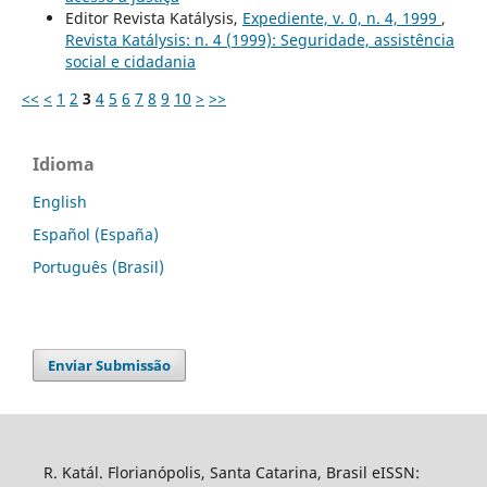
Editor Revista Katálysis,
Expediente, v. 0, n. 4, 1999
,
Revista Katálysis: n. 4 (1999): Seguridade, assistência
social e cidadania
<<
<
1
2
3
4
5
6
7
8
9
10
>
>>
Idioma
English
Español (España)
Português (Brasil)
Enviar Submissão
R. Katál. Florianópolis, Santa Catarina, Brasil eISSN: