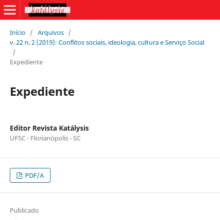
Início
/
Arquivos
/
v. 22 n. 2 (2019): Conflitos sociais, ideologia, cultura e Serviço Social
/
Expediente
Expediente
Editor Revista Katálysis
UFSC - Florianópolis - SC
PDF/A
Publicado