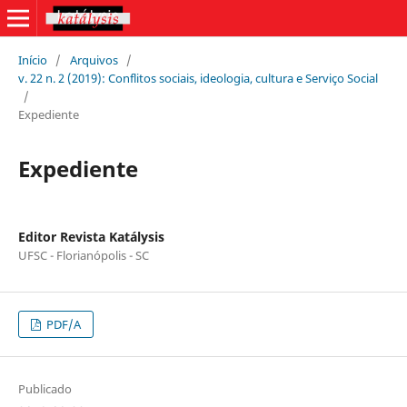
Início
/
Arquivos
/
v. 22 n. 2 (2019): Conflitos sociais, ideologia, cultura e Serviço Social
/
Expediente
Expediente
Editor Revista Katálysis
UFSC - Florianópolis - SC
PDF/A
Publicado