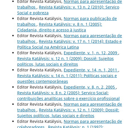
Editor Revista Katálysis,
Normas para apresentação de
trabalhos
,
Revista Katálysis: v. 13 n. 2 (2010): Serviço
Social e pobreza
Editor Revista Katálysis,
Normas para publicação de
trabalhos
,
Revista Katálysis: v. 8 n. 1 (2005):
Cidadania, direito e acesso à justiça
Editor Revista Katálysis,
Normas para apresentação de
trabalhos
,
Revista Katálysis: v. 17 n. 1 (2014): Estado e
Política Social na América Latina
Editor Revista Katálysis,
Expediente, v. 1, n. 12, 2009
,
Revista Katálysis: v. 12 n. 1 (2009): Dossiê: Sujeitos
políticos, lutas sociais e direitos
Editor Revista Katálysis,
Expediente, v. 14, n. 1, 2011
,
Revista Katálysis: v. 14 n. 1 (2011): Políticas sociais e
questões contemporâneas
Editor Revista Katálysis,
Expediente, v. 8, n. 2, 2005
,
Revista Katálysis: v. 8 n. 2 (2005): Serviço Social:
contribuições analíticas sobre o exercício profissional
Editor Revista Katálysis,
Normas para apresentação de
trabalhos
,
Revista Katálysis: v. 12 n. 1 (2009): Dossiê:
Sujeitos políticos, lutas sociais e direitos
Editor Revista Katálysis,
Normas para apresentação de
colaboradores
,
Revista Katálysis: n. 1 (1997):