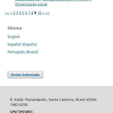
Organização social
<<
<
2
3
4
5
6
7
8
9
10
>
>>
Idioma
English
Español (España)
Português (Brasil)
Enviar Submissão
R. Katál. Florianópolis, Santa Catarina, Brasil eISSN:
1982-0259.