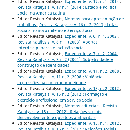
Editor Revista Katálysis,
Expediente, v. 17, n. 1, 2014
,
Revista Katálysis: v. 17 n. 1 (2014): Estado e Política
Social na América Latina
Editor Revista Katálysis,
Normas para apresentação de
trabalhos
,
Revista Katálysis: v. 16 n. 2 (2013): Lutas
sociais no novo milênio e Serviço Social
Editor Revista Katálysis,
Expediente, v. 6, n. 1, 2003
,
Revista Katálysis: v. 6 n. 1 (2003): Aportes
interdisciplinares e inclusão social
Editor Revista Katálysis,
Expediente, v. 7, n. 2, 2004
,
Revista Katálysis: v. 7 n. 2 (2004): Subjetividade e
construção de identidades
Editor Revista Katálysis,
Expediente, v. 11, n. 2, 2008
,
Revista Katálysis: v. 11 n. 2 (2008): Violência:
expressões na contemporaneidade
Editor Revista Katálysis,
Expediente, v. 15, n. 2, 2012
,
Revista Katálysis: v. 15 n. 2 (2012): Formação e
exercício profissional em Serviço Social
Editor Revista Katálysis,
Normas editoriais
,
Revista
Katálysis: v. 15 n. 1 (2012): Relações sociais,
desenvolvimento e questões ambientais
Editor Revista Katálysis,
Expediente, v. 15, n. 1, 2012
,
Revista Katálysis: v. 15 n. 1 (2012): Relações sociais,