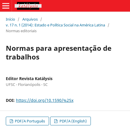
Início
/
Arquivos
/
v. 17 n. 1 (2014): Estado e Política Social na América Latina
/
Normas editoriais
Normas para apresentação de
trabalhos
Editor Revista Katálysis
UFSC - Florianópolis - SC
DOI:
https://doi.org/10.1590/%25x
PDF/A Português
PDF/A (English)