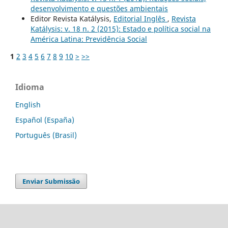
desenvolvimento e questões ambientais
Editor Revista Katálysis,
Editorial Inglês
,
Revista
Katálysis: v. 18 n. 2 (2015): Estado e política social na
América Latina: Previdência Social
1
2
3
4
5
6
7
8
9
10
>
>>
Idioma
English
Español (España)
Português (Brasil)
Enviar Submissão