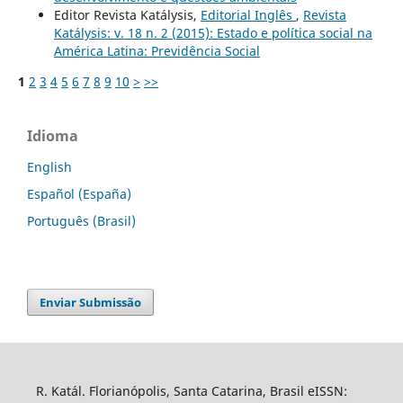
Editor Revista Katálysis,
Editorial Inglês
,
Revista
Katálysis: v. 18 n. 2 (2015): Estado e política social na
América Latina: Previdência Social
1
2
3
4
5
6
7
8
9
10
>
>>
Idioma
English
Español (España)
Português (Brasil)
Enviar Submissão
R. Katál. Florianópolis, Santa Catarina, Brasil eISSN: