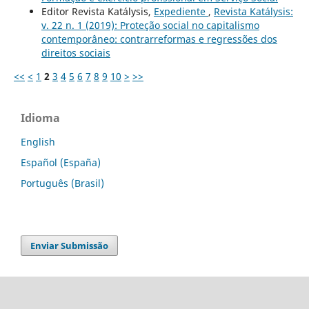
Editor Revista Katálysis,
Expediente
,
Revista Katálysis:
v. 22 n. 1 (2019): Proteção social no capitalismo
contemporâneo: contrarreformas e regressões dos
direitos sociais
<<
<
1
2
3
4
5
6
7
8
9
10
>
>>
Idioma
English
Español (España)
Português (Brasil)
Enviar Submissão