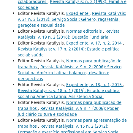
colaboradores
,
Revista Katálysis: n. 2 (1998): Família e
sociedade
Editor Revista Katálysis,
Expediente
,
Revista Katálysis:
v. 21 n. 3 (2018): Serviço Social: Gênero, raça/etnia,
gerações e sexualidade
Editor Revista Katálysis,
Normas editoriais
,
Revista
Katálysis: v. 19 n. 2 (2016): Questão Fundiária
Editor Revista Katálysis,
Expediente, v. 17, n. 2, 2014
,
Revista Katálysis: v. 17 n. 2 (2014): Estado e política
social: saúde
Editor Revista Katálysis,
Normas para publicação de
trabalhos
,
Revista Katálysis: v. 9 n. 2 (2006): Serviço
Social na América Latina: balanços, desafios e
perspectivas
Editor Revista Katálysis,
Expediente, v. 18, n. 1, 2015
,
Revista Katálysis: v. 18 n. 1 (2015): Estado e política
social na América Latina: Assistência Social
Editor Revista Katálysis,
Normas para publicação de
trabalhos
,
Revista Katálysis: v. 9 n. 1 (2006): Poder
judiciário cultura e sociedade
Editor Revista Katálysis,
Normas para apresentação de
trabalhos
,
Revista Katálysis: v. 15 n. 2 (2012):
Formação e exercício profissional em Serviço Social