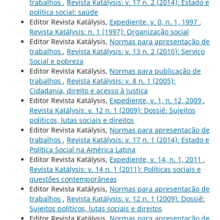
trabalhos
,
Revista Katálysis: v. 17 n. 2 (2014): Estado e
política social: saúde
Editor Revista Katálysis,
Expediente, v. 0, n. 1, 1997
,
Revista Katálysis: n. 1 (1997): Organização social
Editor Revista Katálysis,
Normas para apresentação de
trabalhos
,
Revista Katálysis: v. 13 n. 2 (2010): Serviço
Social e pobreza
Editor Revista Katálysis,
Normas para publicação de
trabalhos
,
Revista Katálysis: v. 8 n. 1 (2005):
Cidadania, direito e acesso à justiça
Editor Revista Katálysis,
Expediente, v. 1, n. 12, 2009
,
Revista Katálysis: v. 12 n. 1 (2009): Dossiê: Sujeitos
políticos, lutas sociais e direitos
Editor Revista Katálysis,
Normas para apresentação de
trabalhos
,
Revista Katálysis: v. 17 n. 1 (2014): Estado e
Política Social na América Latina
Editor Revista Katálysis,
Expediente, v. 14, n. 1, 2011
,
Revista Katálysis: v. 14 n. 1 (2011): Políticas sociais e
questões contemporâneas
Editor Revista Katálysis,
Normas para apresentação de
trabalhos
,
Revista Katálysis: v. 12 n. 1 (2009): Dossiê:
Sujeitos políticos, lutas sociais e direitos
Editor Revista Katálysis,
Normas para apresentação de