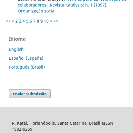
colaboradores
,
Revista Katálysis: n. 1 (1997):
Organização social
<<
<
2
3
4
5
6
7
8
9
10
>
>>
Idioma
English
Español (España)
Português (Brasil)
Enviar Submissão
R. Katál. Florianópolis, Santa Catarina, Brasil eISSN:
1982-0259.