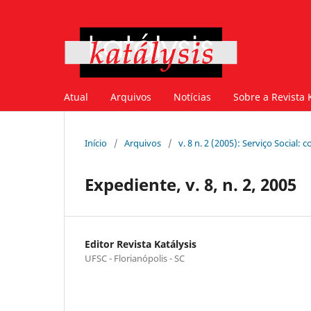
Atual
Arquivos
Notícias
Sobre a Revista 
Início
/
Arquivos
/
v. 8 n. 2 (2005): Serviço Social: 
Expediente, v. 8, n. 2, 2005
Editor Revista Katálysis
UFSC - Florianópolis - SC