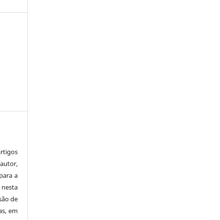
tigos
autor,
para a
 nesta
 são de
as, em