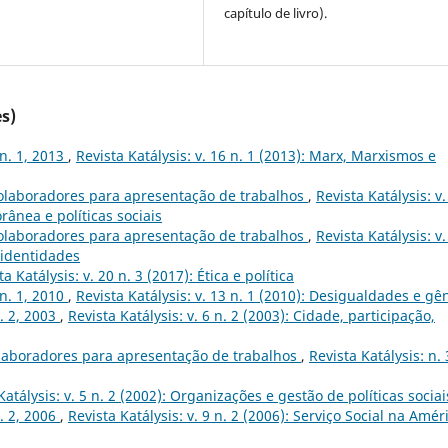
capítulo de livro).
s)
 n. 1, 2013
,
Revista Katálysis: v. 16 n. 1 (2013): Marx, Marxismos e
olaboradores para apresentação de trabalhos
,
Revista Katálysis: v.
rânea e políticas sociais
olaboradores para apresentação de trabalhos
,
Revista Katálysis: v.
 identidades
ta Katálysis: v. 20 n. 3 (2017): Ética e política
 n. 1, 2010
,
Revista Katálysis: v. 13 n. 1 (2010): Desigualdades e gê
n. 2, 2003
,
Revista Katálysis: v. 6 n. 2 (2003): Cidade, participação,
laboradores para apresentação de trabalhos
,
Revista Katálysis: n. 
Katálysis: v. 5 n. 2 (2002): Organizações e gestão de políticas sociai
n. 2, 2006
,
Revista Katálysis: v. 9 n. 2 (2006): Serviço Social na Amér