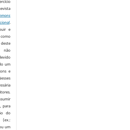
rcício
Revista
mmons
cional
.
buir e
m como
 deste
s não
devido
ido um
mons e
Nesses
ssária
tores
.
sumir
, para
são do
 (ex.:
 ou um