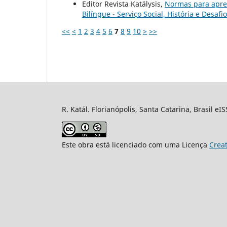
Editor Revista Katálysis,
Normas para apre
Bilíngue - Serviço Social, História e Desafi
<<
<
1
2
3
4
5
6
7
8
9
10
>
>>
R. Katál. Florianópolis, Santa Catarina, Brasil eI
Este obra está licenciado com uma Licença
Crea