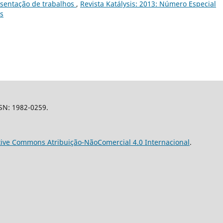
sentação de trabalhos
,
Revista Katálysis: 2013: Número Especial
os
SSN: 1982-0259.
tive Commons Atribuição-NãoComercial 4.0 Internacional
.