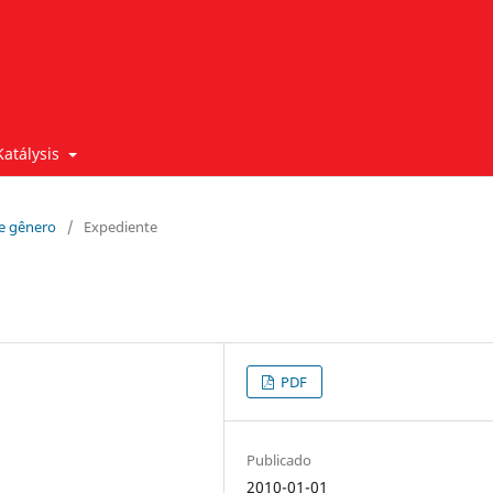
Katálysis
 e gênero
/
Expediente
PDF
Publicado
2010-01-01