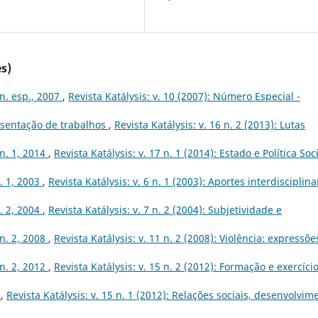
s)
 n. esp., 2007
,
Revista Katálysis: v. 10 (2007): Número Especial -
sentação de trabalhos
,
Revista Katálysis: v. 16 n. 2 (2013): Lutas
 n. 1, 2014
,
Revista Katálysis: v. 17 n. 1 (2014): Estado e Política Soc
n. 1, 2003
,
Revista Katálysis: v. 6 n. 1 (2003): Aportes interdisciplina
n. 2, 2004
,
Revista Katálysis: v. 7 n. 2 (2004): Subjetividade e
 n. 2, 2008
,
Revista Katálysis: v. 11 n. 2 (2008): Violência: expressõe
 n. 2, 2012
,
Revista Katálysis: v. 15 n. 2 (2012): Formação e exercíci
s
,
Revista Katálysis: v. 15 n. 1 (2012): Relações sociais, desenvolvim