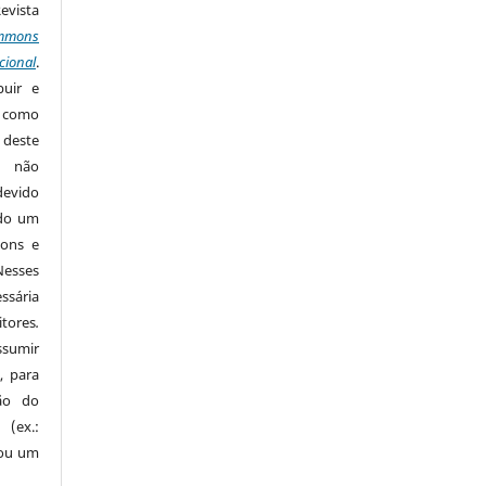
Revista
mmons
cional
.
buir e
m como
 deste
s não
devido
ido um
mons e
Nesses
ssária
tores
.
sumir
, para
são do
 (ex.:
 ou um