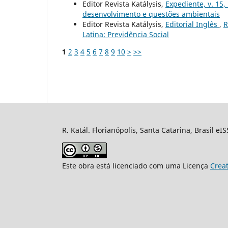
Editor Revista Katálysis,
Expediente, v. 15,
desenvolvimento e questões ambientais
Editor Revista Katálysis,
Editorial Inglês
,
R
Latina: Previdência Social
1
2
3
4
5
6
7
8
9
10
>
>>
R. Katál. Florianópolis, Santa Catarina, Brasil eI
Este obra está licenciado com uma Licença
Crea