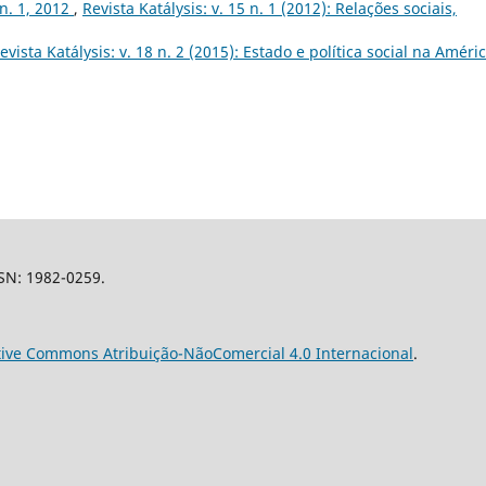
 n. 1, 2012
,
Revista Katálysis: v. 15 n. 1 (2012): Relações sociais,
evista Katálysis: v. 18 n. 2 (2015): Estado e política social na Améri
SSN: 1982-0259.
tive Commons Atribuição-NãoComercial 4.0 Internacional
.