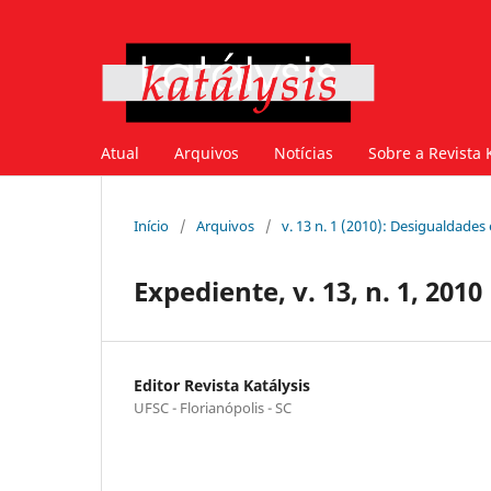
Atual
Arquivos
Notícias
Sobre a Revista 
Início
/
Arquivos
/
v. 13 n. 1 (2010): Desigualdades
Expediente, v. 13, n. 1, 2010
Editor Revista Katálysis
UFSC - Florianópolis - SC