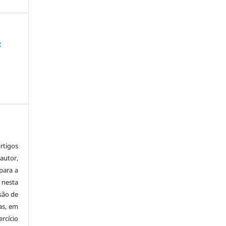
e
tigos
autor,
para a
 nesta
 são de
as, em
rcício