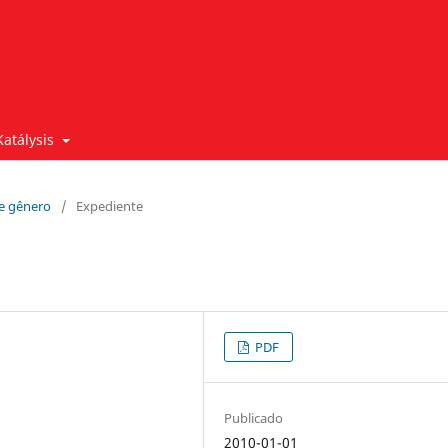
Katálysis
 e gênero
/
Expediente
PDF
Publicado
2010-01-01