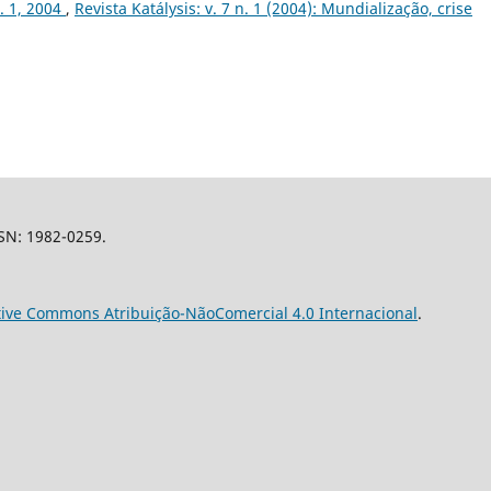
n. 1, 2004
,
Revista Katálysis: v. 7 n. 1 (2004): Mundialização, crise
SSN: 1982-0259.
tive Commons Atribuição-NãoComercial 4.0 Internacional
.