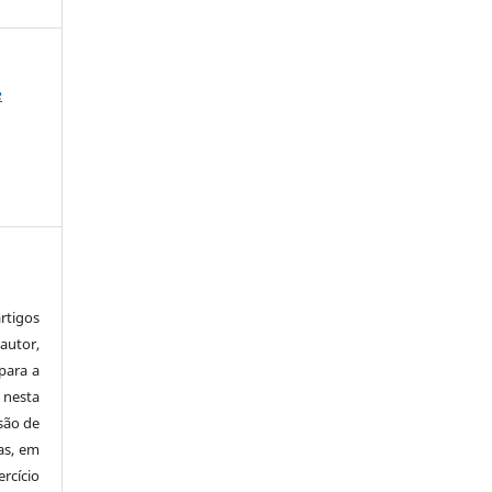
e
tigos
autor,
para a
 nesta
 são de
as, em
rcício