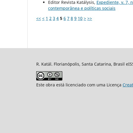
Editor Revista Katálysis,
Expediente, v. 7, 
contemporânea e políticas sociais
<<
<
1
2
3
4
5
6
7
8
9
10
>
>>
R. Katál. Florianópolis, Santa Catarina, Brasil eI
Este obra está licenciado com uma Licença
Crea