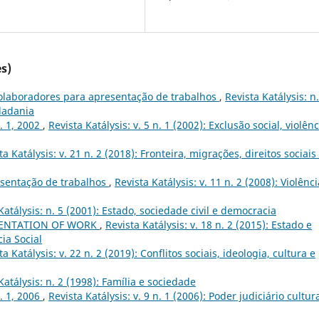
s)
olaboradores para apresentação de trabalhos
,
Revista Katálysis: n.
idadania
n. 1, 2002
,
Revista Katálysis: v. 5 n. 1 (2002): Exclusão social, violênc
ta Katálysis: v. 21 n. 2 (2018): Fronteira, migrações, direitos sociais
sentação de trabalhos
,
Revista Katálysis: v. 11 n. 2 (2008): Violênci
Katálysis: n. 5 (2001): Estado, sociedade civil e democracia
ENTATION OF WORK
,
Revista Katálysis: v. 18 n. 2 (2015): Estado e
cia Social
ta Katálysis: v. 22 n. 2 (2019): Conflitos sociais, ideologia, cultura e
Katálysis: n. 2 (1998): Família e sociedade
n. 1, 2006
,
Revista Katálysis: v. 9 n. 1 (2006): Poder judiciário cultur