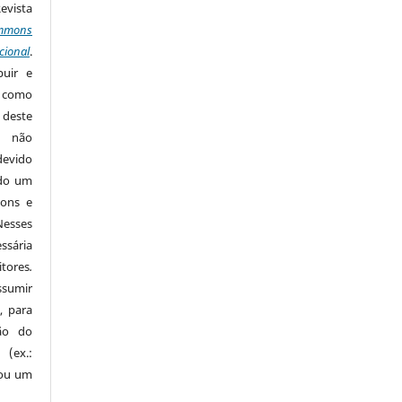
Revista
mmons
cional
.
buir e
m como
 deste
s não
devido
ido um
mons e
Nesses
ssária
tores
.
sumir
, para
são do
 (ex.:
 ou um