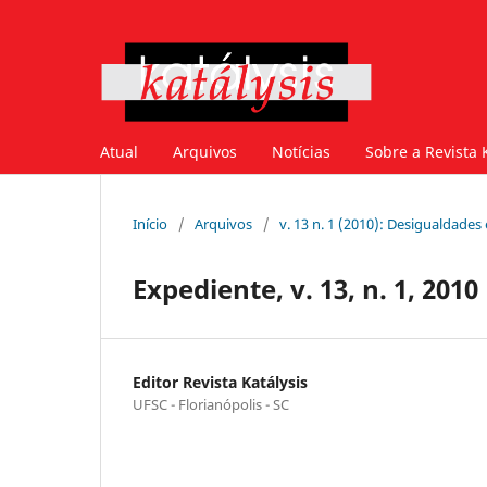
Atual
Arquivos
Notícias
Sobre a Revista 
Início
/
Arquivos
/
v. 13 n. 1 (2010): Desigualdades
Expediente, v. 13, n. 1, 2010
Editor Revista Katálysis
UFSC - Florianópolis - SC