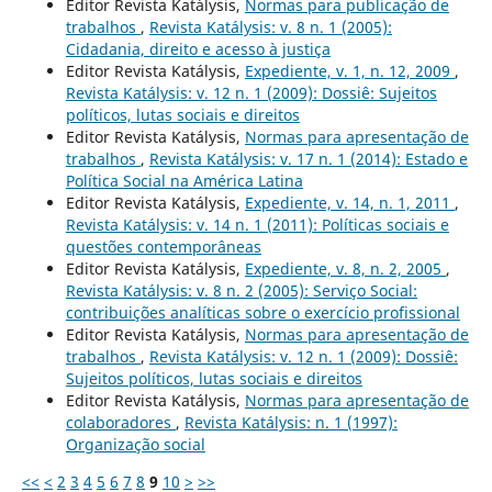
Editor Revista Katálysis,
Normas para publicação de
trabalhos
,
Revista Katálysis: v. 8 n. 1 (2005):
Cidadania, direito e acesso à justiça
Editor Revista Katálysis,
Expediente, v. 1, n. 12, 2009
,
Revista Katálysis: v. 12 n. 1 (2009): Dossiê: Sujeitos
políticos, lutas sociais e direitos
Editor Revista Katálysis,
Normas para apresentação de
trabalhos
,
Revista Katálysis: v. 17 n. 1 (2014): Estado e
Política Social na América Latina
Editor Revista Katálysis,
Expediente, v. 14, n. 1, 2011
,
Revista Katálysis: v. 14 n. 1 (2011): Políticas sociais e
questões contemporâneas
Editor Revista Katálysis,
Expediente, v. 8, n. 2, 2005
,
Revista Katálysis: v. 8 n. 2 (2005): Serviço Social:
contribuições analíticas sobre o exercício profissional
Editor Revista Katálysis,
Normas para apresentação de
trabalhos
,
Revista Katálysis: v. 12 n. 1 (2009): Dossiê:
Sujeitos políticos, lutas sociais e direitos
Editor Revista Katálysis,
Normas para apresentação de
colaboradores
,
Revista Katálysis: n. 1 (1997):
Organização social
<<
<
2
3
4
5
6
7
8
9
10
>
>>