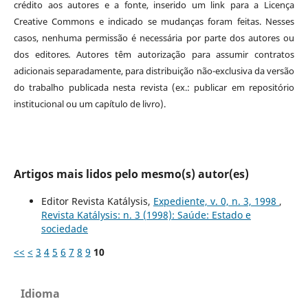
crédito aos autores e a fonte, inserido um link para a Licença
Creative Commons e indicado se mudanças foram feitas. Nesses
casos, nenhuma permissão é necessária por parte dos autores ou
dos editores
.
Autores têm autorização para assumir contratos
adicionais separadamente, para distribuição não-exclusiva da versão
do trabalho publicada nesta revista (ex.: publicar em repositório
institucional ou um capítulo de livro).
Artigos mais lidos pelo mesmo(s) autor(es)
Editor Revista Katálysis,
Expediente, v. 0, n. 3, 1998
,
Revista Katálysis: n. 3 (1998): Saúde: Estado e
sociedade
<<
<
3
4
5
6
7
8
9
10
Idioma