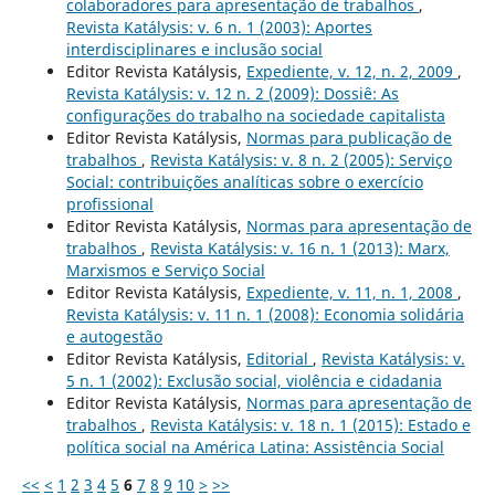
colaboradores para apresentação de trabalhos
,
Revista Katálysis: v. 6 n. 1 (2003): Aportes
interdisciplinares e inclusão social
Editor Revista Katálysis,
Expediente, v. 12, n. 2, 2009
,
Revista Katálysis: v. 12 n. 2 (2009): Dossiê: As
configurações do trabalho na sociedade capitalista
Editor Revista Katálysis,
Normas para publicação de
trabalhos
,
Revista Katálysis: v. 8 n. 2 (2005): Serviço
Social: contribuições analíticas sobre o exercício
profissional
Editor Revista Katálysis,
Normas para apresentação de
trabalhos
,
Revista Katálysis: v. 16 n. 1 (2013): Marx,
Marxismos e Serviço Social
Editor Revista Katálysis,
Expediente, v. 11, n. 1, 2008
,
Revista Katálysis: v. 11 n. 1 (2008): Economia solidária
e autogestão
Editor Revista Katálysis,
Editorial
,
Revista Katálysis: v.
5 n. 1 (2002): Exclusão social, violência e cidadania
Editor Revista Katálysis,
Normas para apresentação de
trabalhos
,
Revista Katálysis: v. 18 n. 1 (2015): Estado e
política social na América Latina: Assistência Social
<<
<
1
2
3
4
5
6
7
8
9
10
>
>>