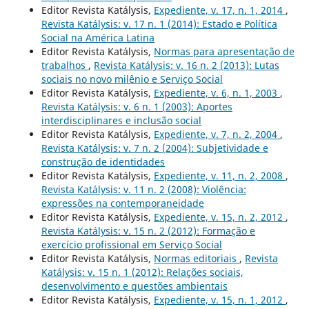
Editor Revista Katálysis,
Expediente, v. 17, n. 1, 2014
,
Revista Katálysis: v. 17 n. 1 (2014): Estado e Política
Social na América Latina
Editor Revista Katálysis,
Normas para apresentação de
trabalhos
,
Revista Katálysis: v. 16 n. 2 (2013): Lutas
sociais no novo milênio e Serviço Social
Editor Revista Katálysis,
Expediente, v. 6, n. 1, 2003
,
Revista Katálysis: v. 6 n. 1 (2003): Aportes
interdisciplinares e inclusão social
Editor Revista Katálysis,
Expediente, v. 7, n. 2, 2004
,
Revista Katálysis: v. 7 n. 2 (2004): Subjetividade e
construção de identidades
Editor Revista Katálysis,
Expediente, v. 11, n. 2, 2008
,
Revista Katálysis: v. 11 n. 2 (2008): Violência:
expressões na contemporaneidade
Editor Revista Katálysis,
Expediente, v. 15, n. 2, 2012
,
Revista Katálysis: v. 15 n. 2 (2012): Formação e
exercício profissional em Serviço Social
Editor Revista Katálysis,
Normas editoriais
,
Revista
Katálysis: v. 15 n. 1 (2012): Relações sociais,
desenvolvimento e questões ambientais
Editor Revista Katálysis,
Expediente, v. 15, n. 1, 2012
,