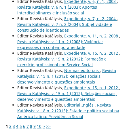
Editor Revista Katálysis,
Expediente, v. 6, n. 1, 2003
,
Revista Katálysis: v. 6 n. 1 (2003): Aportes
interdisciplinares e inclusão social
Editor Revista Katálysis,
Expediente, v. 7, n. 2, 2004
,
Revista Katálysis: v. 7 n. 2 (2004): Subjetividade e
construção de identidades
Editor Revista Katálysis,
Expediente, v. 11, n. 2, 2008
,
Revista Katálysis: v. 11 n. 2 (2008): Violência:
expressões na contemporaneidade
Editor Revista Katálysis,
Expediente, v. 15, n. 2, 2012
,
Revista Katálysis: v. 15 n. 2 (2012): Formação e
exercício profissional em Serviço Social
Editor Revista Katálysis,
Normas editoriais
,
Revista
Katálysis: v. 15 n. 1 (2012): Relações sociais,
desenvolvimento e questões ambientais
Editor Revista Katálysis,
Expediente, v. 15, n. 1, 2012
,
Revista Katálysis: v. 15 n. 1 (2012): Relações sociais,
desenvolvimento e questões ambientais
Editor Revista Katálysis,
Editorial Inglês
,
Revista
Katálysis: v. 18 n. 2 (2015): Estado e política social na
América Latina: Previdência Social
1
2
3
4
5
6
7
8
9
10
>
>>