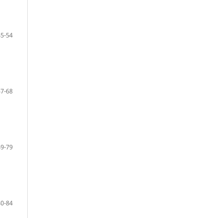
45-54
57-68
69-79
80-84