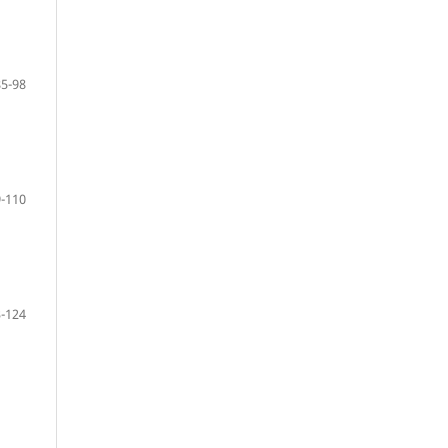
85-98
-110
-124