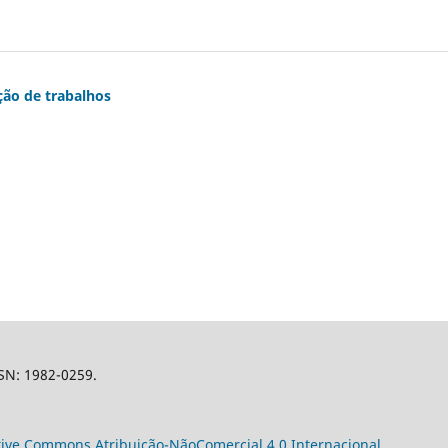
ção de trabalhos
SSN: 1982-0259.
tive Commons Atribuição-NãoComercial 4.0 Internacional
.