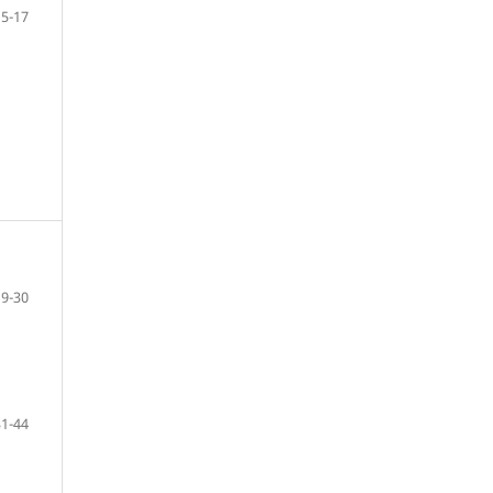
15-17
19-30
31-44