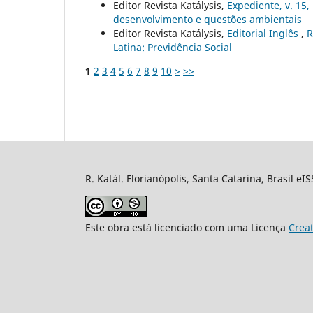
Editor Revista Katálysis,
Expediente, v. 15,
desenvolvimento e questões ambientais
Editor Revista Katálysis,
Editorial Inglês
,
R
Latina: Previdência Social
1
2
3
4
5
6
7
8
9
10
>
>>
R. Katál. Florianópolis, Santa Catarina, Brasil eI
Este obra está licenciado com uma Licença
Crea