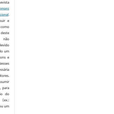
Revista
mmons
cional
.
buir e
m como
 deste
s não
devido
ido um
mons e
Nesses
ssária
tores
.
sumir
, para
são do
 (ex.:
 ou um