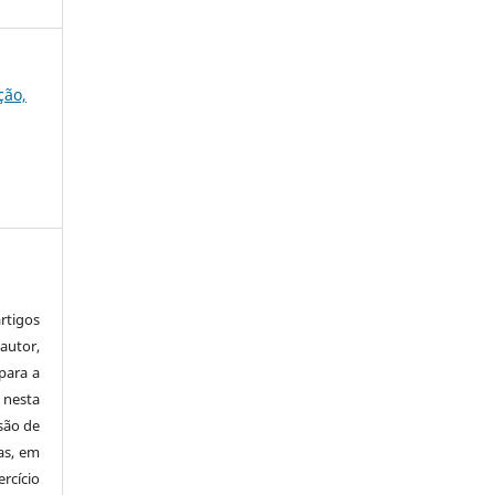
ção,
tigos
autor,
para a
 nesta
 são de
as, em
rcício