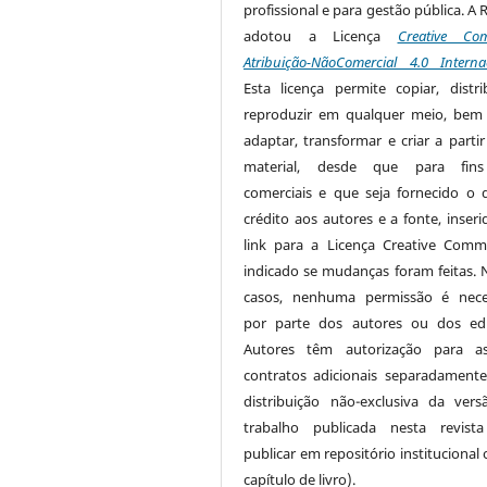
profissional e para gestão pública. A 
adotou a Licença
Creative Co
Atribuição-NãoComercial 4.0 Interna
Esta licença permite copiar, distri
reproduzir em qualquer meio, be
adaptar, transformar e criar a partir
material, desde que para fin
comerciais e que seja fornecido o 
crédito aos autores e a fonte, inser
link para a Licença Creative Com
indicado se mudanças foram feitas. 
casos, nenhuma permissão é nece
por parte dos autores ou dos edi
Autores têm autorização para as
contratos adicionais separadamente
distribuição não-exclusiva da ver
trabalho publicada nesta revista
publicar em repositório institucional
capítulo de livro).