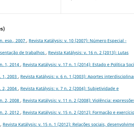
s)
 n. esp., 2007
,
Revista Katálysis: v. 10 (2007): Número Especial -
sentação de trabalhos
,
Revista Katálysis: v. 16 n. 2 (2013): Lutas
 n. 1, 2014
,
Revista Katálysis: v. 17 n. 1 (2014): Estado e Política Soc
n. 1, 2003
,
Revista Katálysis: v. 6 n. 1 (2003): Aportes interdisciplina
n. 2, 2004
,
Revista Katálysis: v. 7 n. 2 (2004): Subjetividade e
 n. 2, 2008
,
Revista Katálysis: v. 11 n. 2 (2008): Violência: expressõe
 n. 2, 2012
,
Revista Katálysis: v. 15 n. 2 (2012): Formação e exercíci
s
,
Revista Katálysis: v. 15 n. 1 (2012): Relações sociais, desenvolvim