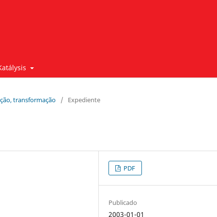
Katálysis
pação, transformação
/
Expediente
PDF
Publicado
2003-01-01