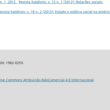
 n. 1, 2012
,
Revista Katálysis: v. 15 n. 1 (2012): Relações sociais,
evista Katálysis: v. 18 n. 2 (2015): Estado e política social na Améri
SSN: 1982-0259.
tive Commons Atribuição-NãoComercial 4.0 Internacional
.