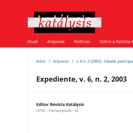
Atual
Arquivos
Notícias
Sobre a Revista 
Início
/
Arquivos
/
v. 6 n. 2 (2003): Cidade, partici
Expediente, v. 6, n. 2, 2003
Editor Revista Katálysis
UFSC - Florianópolis - SC