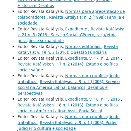
História e Desafios
Editor Revista Katálysis,
Normas para apresentação de
colaboradores
,
Revista Katálysis: n. 2 (1998): Família e
sociedade
Editor Revista Katálysis,
Expediente
,
Revista Katálysis:
v. 21 n. 3 (2018): Serviço Social: Gênero, raça/etnia,
gerações e sexualidade
Editor Revista Katálysis,
Normas editoriais
,
Revista
Katálysis: v. 19 n. 2 (2016): Questão Fundiária
Editor Revista Katálysis,
Expediente, v. 17, n. 2, 2014
,
Revista Katálysis: v. 17 n. 2 (2014): Estado e política
social: saúde
Editor Revista Katálysis,
Normas para publicação de
trabalhos
,
Revista Katálysis: v. 9 n. 2 (2006): Serviço
Social na América Latina: balanços, desafios e
perspectivas
Editor Revista Katálysis,
Expediente, v. 18, n. 1, 2015
,
Revista Katálysis: v. 18 n. 1 (2015): Estado e política
social na América Latina: Assistência Social
Editor Revista Katálysis,
Normas para publicação de
trabalhos
,
Revista Katálysis: v. 9 n. 1 (2006): Poder
judiciário cultura e sociedade