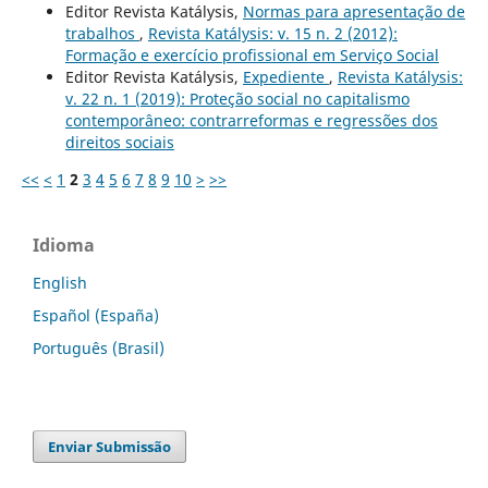
Editor Revista Katálysis,
Normas para apresentação de
trabalhos
,
Revista Katálysis: v. 15 n. 2 (2012):
Formação e exercício profissional em Serviço Social
Editor Revista Katálysis,
Expediente
,
Revista Katálysis:
v. 22 n. 1 (2019): Proteção social no capitalismo
contemporâneo: contrarreformas e regressões dos
direitos sociais
<<
<
1
2
3
4
5
6
7
8
9
10
>
>>
Idioma
English
Español (España)
Português (Brasil)
Enviar Submissão