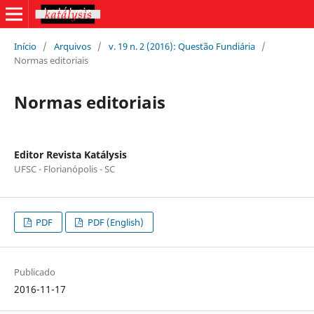
Início
/
Arquivos
/
v. 19 n. 2 (2016): Questão Fundiária
/
Normas editoriais
Normas editoriais
Editor Revista Katálysis
UFSC - Florianópolis - SC
PDF
PDF (English)
Publicado
2016-11-17