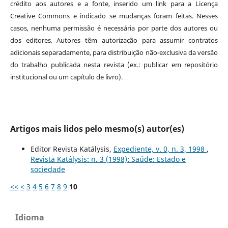
crédito aos autores e a fonte, inserido um link para a Licença
Creative Commons e indicado se mudanças foram feitas. Nesses
casos, nenhuma permissão é necessária por parte dos autores ou
dos editores
.
Autores têm autorização para assumir contratos
adicionais separadamente, para distribuição não-exclusiva da versão
do trabalho publicada nesta revista (ex.: publicar em repositório
institucional ou um capítulo de livro).
Artigos mais lidos pelo mesmo(s) autor(es)
Editor Revista Katálysis,
Expediente, v. 0, n. 3, 1998
,
Revista Katálysis: n. 3 (1998): Saúde: Estado e
sociedade
<<
<
3
4
5
6
7
8
9
10
Idioma