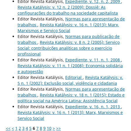
Editor Revista Katálysis,
Expediente, v. 12, n. 2, 2009
,
Revista Katálysis: v. 12 n. 2 (2009): Dossiê: As
configurações do trabalho na sociedade capitalista
Editor Revista Katálysis,
Normas para apresentação de
trabalhos
,
Revista Katálysis: v. 16 n. 1 (2013): Marx,
Marxismos e Serviço Social
Editor Revista Katálysis,
Normas para publicação de
trabalhos
,
Revista Katálysis: v. 8 n. 2 (2005): Serviço
Social: contribuições analíticas sobre o exercício
profissional
Editor Revista Katálysis,
Expediente, v. 11, n. 1, 2008
,
Revista Katálysis: v. 11 n. 1 (2008): Economia solidária
e autogestão
Editor Revista Katálysis,
Editorial
,
Revista Katálysis: v.
5 n. 1 (2002): Exclusão social, violência e cidadania
Editor Revista Katálysis,
Normas para apresentação de
trabalhos
,
Revista Katálysis: v. 18 n. 1 (2015): Estado e
política social na América Latina: Assistência Social
Editor Revista Katálysis,
Expediente, v. 16, n. 1, 2013
,
Revista Katálysis: v. 16 n. 1 (2013): Marx, Marxismos e
Serviço Social
<<
<
1
2
3
4
5
6
7
8
9
10
>
>>