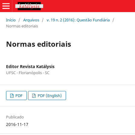
Início
/
Arquivos
/
v. 19 n. 2 (2016): Questão Fundiária
/
Normas editoriais
Normas editoriais
Editor Revista Katálysis
UFSC - Florianópolis - SC
PDF
PDF (English)
Publicado
2016-11-17