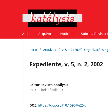
Atual
Arquivos
Notícias
Sobre a Revista 
Início
/
Arquivos
/
v. 5 n. 2 (2002): Organizações e 
Expediente, v. 5, n. 2, 2002
Editor Revista Katálysis
UFSC - Florianópolis - SC
DOI:
https://doi.org/10.1590/%25x