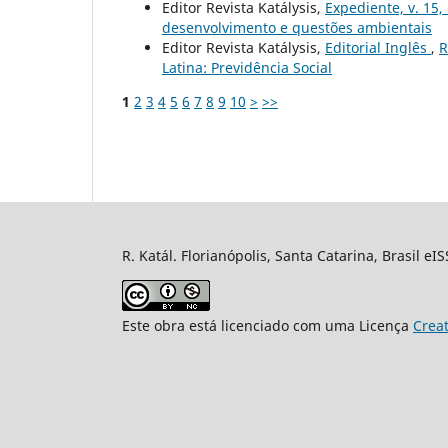
Editor Revista Katálysis,
Expediente, v. 15,
desenvolvimento e questões ambientais
Editor Revista Katálysis,
Editorial Inglês
,
R
Latina: Previdência Social
1
2
3
4
5
6
7
8
9
10
>
>>
R. Katál. Florianópolis, Santa Catarina, Brasil eI
Este obra está licenciado com uma Licença
Crea