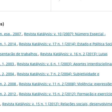
s)
 n. esp., 2007
,
Revista Katálysis: v. 10 (2007): Número Especial -
 n. 1, 2014
,
Revista Katálysis: v. 17 n. 1 (2014): Estado e Política Soc
sentação de trabalhos
,
Revista Katálysis: v. 16 n. 2 (2013): Lutas
n. 1, 2003
,
Revista Katálysis: v. 6 n. 1 (2003): Aportes interdisciplina
n. 2, 2004
,
Revista Katálysis: v. 7 n. 2 (2004): Subjetividade e
 n. 2, 2008
,
Revista Katálysis: v. 11 n. 2 (2008): Violência: expressõe
 n. 2, 2012
,
Revista Katálysis: v. 15 n. 2 (2012): Formação e exercíci
s
,
Revista Katálysis: v. 15 n. 1 (2012): Relações sociais, desenvolvim