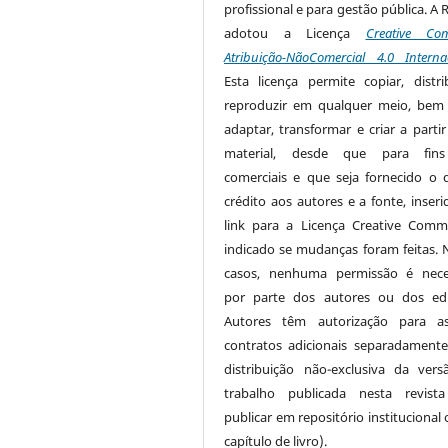
profissional e para gestão pública. A 
adotou a Licença
Creative Co
Atribuição-NãoComercial 4.0 Interna
Esta licença permite copiar, distri
reproduzir em qualquer meio, be
adaptar, transformar e criar a partir
material, desde que para fin
comerciais e que seja fornecido o 
crédito aos autores e a fonte, inser
link para a Licença Creative Com
indicado se mudanças foram feitas. 
casos, nenhuma permissão é nece
por parte dos autores ou dos edi
Autores têm autorização para as
contratos adicionais separadamente
distribuição não-exclusiva da ver
trabalho publicada nesta revista
publicar em repositório institucional
capítulo de livro).