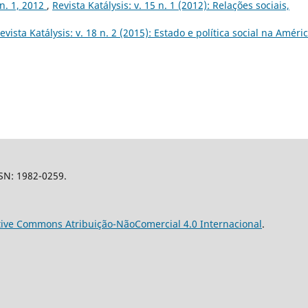
 n. 1, 2012
,
Revista Katálysis: v. 15 n. 1 (2012): Relações sociais,
evista Katálysis: v. 18 n. 2 (2015): Estado e política social na Améri
SSN: 1982-0259.
tive Commons Atribuição-NãoComercial 4.0 Internacional
.