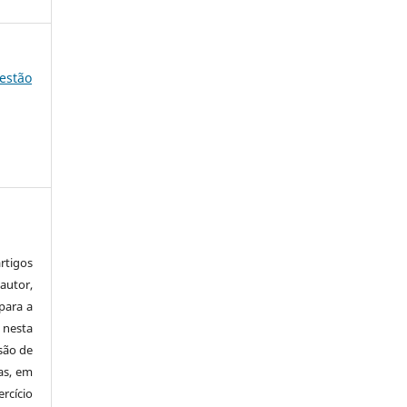
gestão
tigos
autor,
para a
 nesta
 são de
as, em
rcício