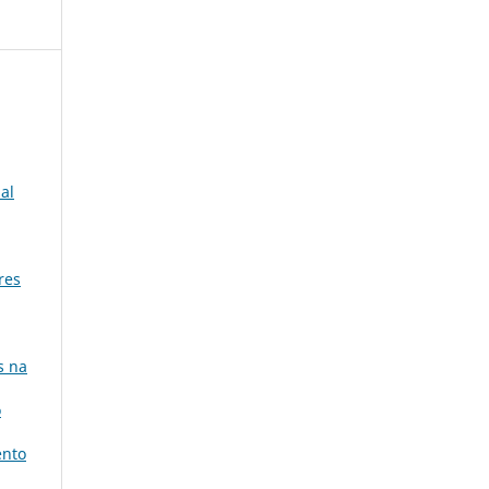
ial
res
s na
o
ento