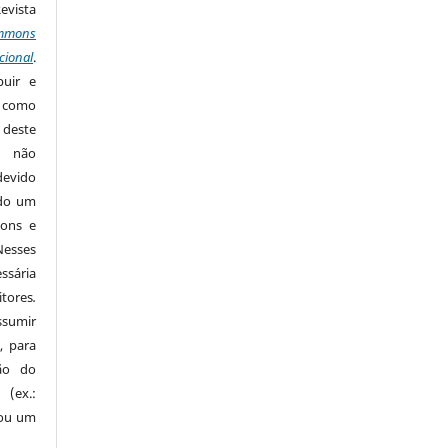
Revista
mmons
cional
.
buir e
m como
 deste
s não
devido
ido um
mons e
Nesses
ssária
tores
.
sumir
, para
são do
 (ex.:
 ou um