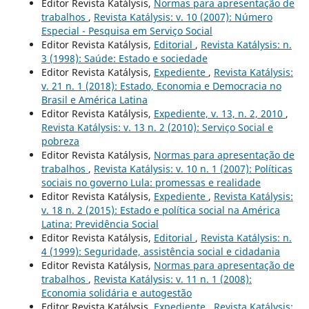
Editor Revista Katálysis,
Normas para apresentação de
trabalhos
,
Revista Katálysis: v. 10 (2007): Número
Especial - Pesquisa em Serviço Social
Editor Revista Katálysis,
Editorial
,
Revista Katálysis: n.
3 (1998): Saúde: Estado e sociedade
Editor Revista Katálysis,
Expediente
,
Revista Katálysis:
v. 21 n. 1 (2018): Estado, Economia e Democracia no
Brasil e América Latina
Editor Revista Katálysis,
Expediente, v. 13, n. 2, 2010
,
Revista Katálysis: v. 13 n. 2 (2010): Serviço Social e
pobreza
Editor Revista Katálysis,
Normas para apresentação de
trabalhos
,
Revista Katálysis: v. 10 n. 1 (2007): Políticas
sociais no governo Lula: promessas e realidade
Editor Revista Katálysis,
Expediente
,
Revista Katálysis:
v. 18 n. 2 (2015): Estado e política social na América
Latina: Previdência Social
Editor Revista Katálysis,
Editorial
,
Revista Katálysis: n.
4 (1999): Seguridade, assistência social e cidadania
Editor Revista Katálysis,
Normas para apresentação de
trabalhos
,
Revista Katálysis: v. 11 n. 1 (2008):
Economia solidária e autogestão
Editor Revista Katálysis,
Expediente
,
Revista Katálysis: