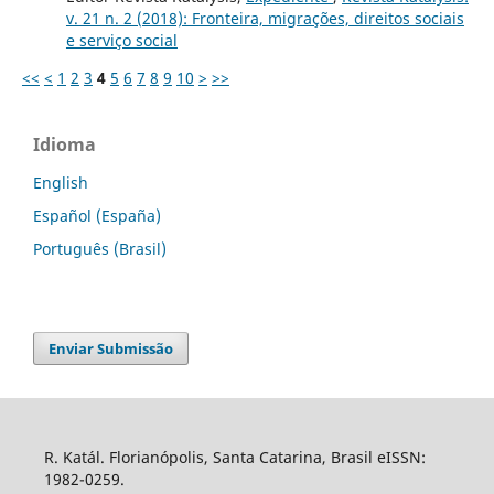
v. 21 n. 2 (2018): Fronteira, migrações, direitos sociais
e serviço social
<<
<
1
2
3
4
5
6
7
8
9
10
>
>>
Idioma
English
Español (España)
Português (Brasil)
Enviar Submissão
R. Katál. Florianópolis, Santa Catarina, Brasil eISSN:
1982-0259.