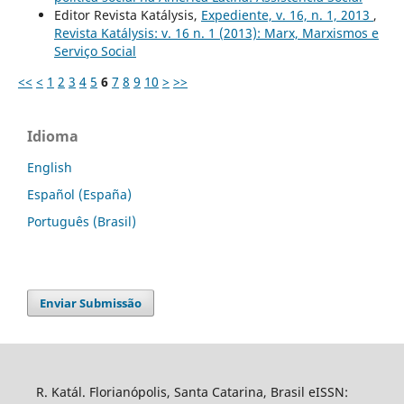
Editor Revista Katálysis,
Expediente, v. 16, n. 1, 2013
,
Revista Katálysis: v. 16 n. 1 (2013): Marx, Marxismos e
Serviço Social
<<
<
1
2
3
4
5
6
7
8
9
10
>
>>
Idioma
English
Español (España)
Português (Brasil)
Enviar Submissão
R. Katál. Florianópolis, Santa Catarina, Brasil eISSN: