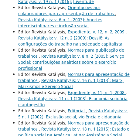
Katálysis: v. 19 n. 1 (2016): Juventude
Editor Revista Katálysis,
Orientações aos
colaboradores para apresentação de trabalhos
,
Revista Katálysis: v. 6 n. 1 (2003): Aportes
interdisciplinares e inclusão social
Editor Revista Katálysis,
Expediente, v. 12, n. 2, 2009
,
Revista Katálysis: v. 12 n. 2 (2009): Dossiê: As
configurações do trabalho na sociedade capitalista
Editor Revista Katálysis,
Normas para publicação de
trabalhos
,
Revista Katálysis: v. 8 n. 2 (2005): Serviço
Social: contribuições analíticas sobre o exercício
profissional
Editor Revista Katálysis,
Normas para apresentação de
trabalhos
,
Revista Katálysis: v. 16 n. 1 (2013): Marx,
Marxismos e Serviço Social
Editor Revista Katálysis,
Expediente, v. 11, n. 1, 2008
,
Revista Katálysis: v. 11 n. 1 (2008): Economia solidária
e autogestão
Editor Revista Katálysis,
Editorial
,
Revista Katálysis: v.
5 n. 1 (2002): Exclusão social, violência e cidadania
Editor Revista Katálysis,
Normas para apresentação de
trabalhos
,
Revista Katálysis: v. 18 n. 1 (2015): Estado e
política social na América Latina: Assistência Social