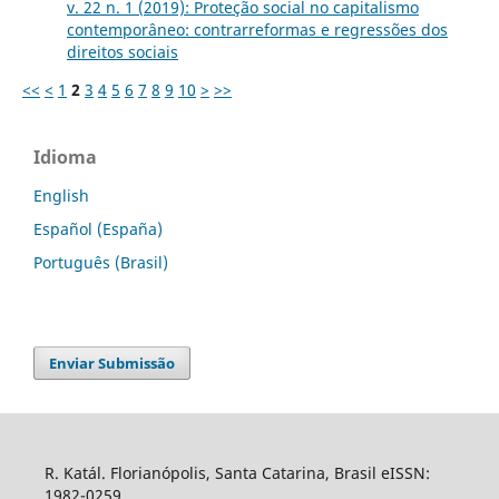
v. 22 n. 1 (2019): Proteção social no capitalismo
contemporâneo: contrarreformas e regressões dos
direitos sociais
<<
<
1
2
3
4
5
6
7
8
9
10
>
>>
Idioma
English
Español (España)
Português (Brasil)
Enviar Submissão
R. Katál. Florianópolis, Santa Catarina, Brasil eISSN:
1982-0259.