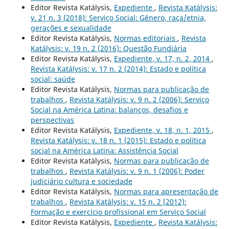
Editor Revista Katálysis,
Expediente
,
Revista Katálysis:
v. 21 n. 3 (2018): Serviço Social: Gênero, raça/etnia,
gerações e sexualidade
Editor Revista Katálysis,
Normas editoriais
,
Revista
Katálysis: v. 19 n. 2 (2016): Questão Fundiária
Editor Revista Katálysis,
Expediente, v. 17, n. 2, 2014
,
Revista Katálysis: v. 17 n. 2 (2014): Estado e política
social: saúde
Editor Revista Katálysis,
Normas para publicação de
trabalhos
,
Revista Katálysis: v. 9 n. 2 (2006): Serviço
Social na América Latina: balanços, desafios e
perspectivas
Editor Revista Katálysis,
Expediente, v. 18, n. 1, 2015
,
Revista Katálysis: v. 18 n. 1 (2015): Estado e política
social na América Latina: Assistência Social
Editor Revista Katálysis,
Normas para publicação de
trabalhos
,
Revista Katálysis: v. 9 n. 1 (2006): Poder
judiciário cultura e sociedade
Editor Revista Katálysis,
Normas para apresentação de
trabalhos
,
Revista Katálysis: v. 15 n. 2 (2012):
Formação e exercício profissional em Serviço Social
Editor Revista Katálysis,
Expediente
,
Revista Katálysis: