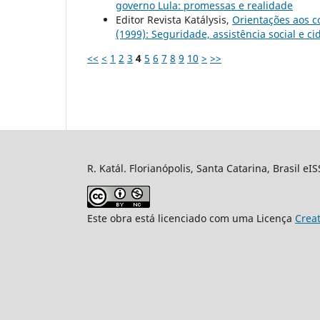
governo Lula: promessas e realidade
Editor Revista Katálysis,
Orientações aos c
(1999): Seguridade, assistência social e c
<<
<
1
2
3
4
5
6
7
8
9
10
>
>>
R. Katál. Florianópolis, Santa Catarina, Brasil eI
Este obra está licenciado com uma Licença
Crea