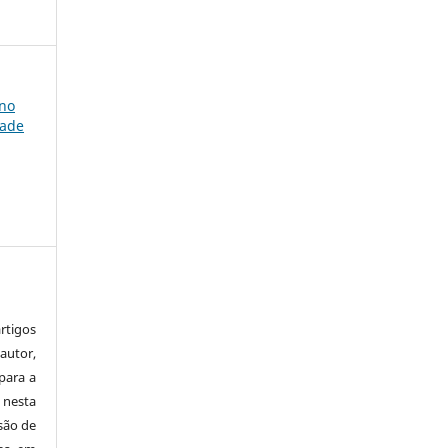
 no
dade
tigos
autor,
para a
 nesta
 são de