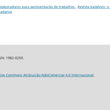
olaboradores para apresentação de trabalhos
,
Revista Katálysis: n.
idadania
SSN: 1982-0259.
tive Commons Atribuição-NãoComercial 4.0 Internacional
.