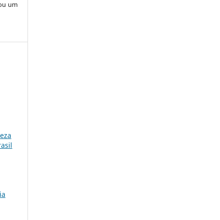
 ou um
reza
asil
ia