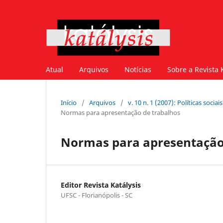
Atual
Arquivos
Notícias
Sobre a Revista 
Início
/
Arquivos
/
v. 10 n. 1 (2007): Políticas soci
Normas para apresentação de trabalhos
Normas para apresentação
Editor Revista Katálysis
UFSC - Florianópolis - SC