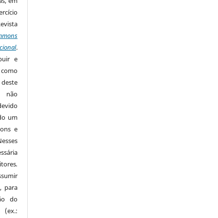
as, em
rcício
Revista
mmons
cional
.
buir e
m como
 deste
s não
devido
ido um
mons e
Nesses
ssária
tores
.
sumir
, para
são do
 (ex.: