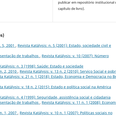
publicar em repositório institucional
capítulo de livro).
s)
n. 5, 2001
,
Revista Katálysis: n. 5 (2001): Estado, sociedade civil e
sentação de trabalhos
,
Revista Katálysis: v. 10 (2007): Número
Katálysis: n. 3 (1998): Saúde: Estado e sociedade
 n. 2, 2010
,
Revista Katálysis: v. 13 n. 2 (2010): Serviço Social e pob
ta Katálysis: v. 21 n. 1 (2018): Estado, Economia e Democracia no Br
ta Katálysis: v. 18 n. 2 (2015): Estado e política social na América
Katálysis: n. 4 (1999): Seguridade, assistência social e cidadania
sentação de trabalhos
,
Revista Katálysis: v. 11 n. 1 (2008): Econom
 n. 1, 2007
,
Revista Katálysis: v. 10 n. 1 (2007): Políticas sociais no