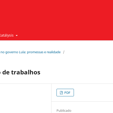
Katálysis
ais no governo Lula: promessas e realidade
/
 de trabalhos
PDF
Publicado