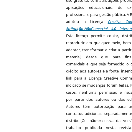
uso gratuito, com atribuições própri
aplicações educacionais, de exe
profissional e para gestão pública. A 
adotou a Licença
Creative Co
Atribuição-NãoComercial 4.0 Interna
Esta licença permite copiar, distri
reproduzir em qualquer meio, be
adaptar, transformar e criar a partir
material, desde que para fin
comerciais e que seja fornecido o 
crédito aos autores e a fonte, inser
link para a Licença Creative Com
indicado se mudanças foram feitas. 
casos, nenhuma permissão é nece
por parte dos autores ou dos edi
Autores têm autorização para as
contratos adicionais separadamente
distribuição não-exclusiva da ver
trabalho publicada nesta revista