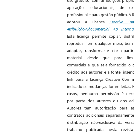
uso gratuito, com atribuições própri
aplicações educacionais, de exe
profissional e para gestão pública. A 
adotou a Licença
Creative Co
Atribuição-NãoComercial 4.0 Interna
Esta licença permite copiar, distri
reproduzir em qualquer meio, be
adaptar, transformar e criar a partir
material, desde que para fin
comerciais e que seja fornecido o 
crédito aos autores e a fonte, inser
link para a Licença Creative Com
indicado se mudanças foram feitas. 
casos, nenhuma permissão é nece
por parte dos autores ou dos edi
Autores têm autorização para as
contratos adicionais separadamente
distribuição não-exclusiva da ver
trabalho publicada nesta revista