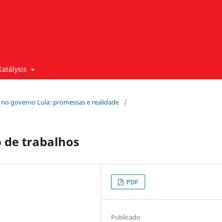
Katálysis
ais no governo Lula: promessas e realidade
/
 de trabalhos
PDF
Publicado