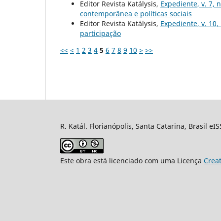
Editor Revista Katálysis,
Expediente, v. 7, 
contemporânea e políticas sociais
Editor Revista Katálysis,
Expediente, v. 10,
participação
<<
<
1
2
3
4
5
6
7
8
9
10
>
>>
R. Katál. Florianópolis, Santa Catarina, Brasil eI
Este obra está licenciado com uma Licença
Crea