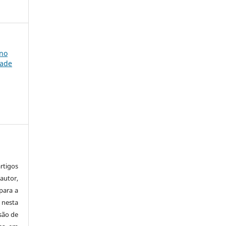
 no
dade
tigos
autor,
para a
 nesta
 são de