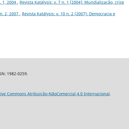
n. 1, 2004
,
Revista Katálysis: v. 7 n. 1 (2004): Mundialização, crise
 n. 2, 2007
,
Revista Katálysis: v. 10 n. 2 (2007): Democracia e
SSN: 1982-0259.
tive Commons Atribuição-NãoComercial 4.0 Internacional
.