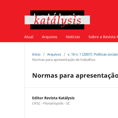
Atual
Arquivos
Notícias
Sobre a Revista 
Início
/
Arquivos
/
v. 10 n. 1 (2007): Políticas soci
Normas para apresentação de trabalhos
Normas para apresentação
Editor Revista Katálysis
UFSC - Florianópolis - SC