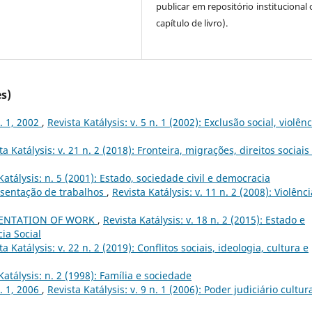
publicar em repositório institucional
capítulo de livro).
s)
n. 1, 2002
,
Revista Katálysis: v. 5 n. 1 (2002): Exclusão social, violênc
ta Katálysis: v. 21 n. 2 (2018): Fronteira, migrações, direitos sociais
Katálysis: n. 5 (2001): Estado, sociedade civil e democracia
sentação de trabalhos
,
Revista Katálysis: v. 11 n. 2 (2008): Violênci
ENTATION OF WORK
,
Revista Katálysis: v. 18 n. 2 (2015): Estado e
cia Social
ta Katálysis: v. 22 n. 2 (2019): Conflitos sociais, ideologia, cultura e
Katálysis: n. 2 (1998): Família e sociedade
n. 1, 2006
,
Revista Katálysis: v. 9 n. 1 (2006): Poder judiciário cultur