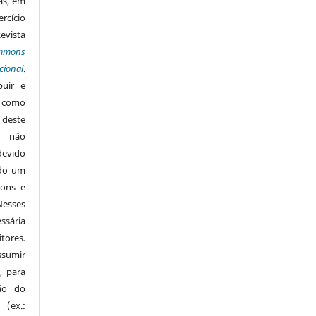
as, em
rcício
Revista
mmons
cional
.
buir e
m como
 deste
s não
devido
ido um
mons e
Nesses
ssária
tores
.
sumir
, para
são do
 (ex.: