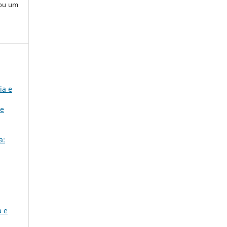
 ou um
ia e
 e
a:
a e