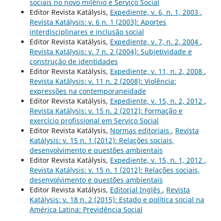
sociais no novo milênio e Serviço Social
Editor Revista Katálysis,
Expediente, v. 6, n. 1, 2003
,
Revista Katálysis: v. 6 n. 1 (2003): Aportes
interdisciplinares e inclusão social
Editor Revista Katálysis,
Expediente, v. 7, n. 2, 2004
,
Revista Katálysis: v. 7 n. 2 (2004): Subjetividade e
construção de identidades
Editor Revista Katálysis,
Expediente, v. 11, n. 2, 2008
,
Revista Katálysis: v. 11 n. 2 (2008): Violência:
expressões na contemporaneidade
Editor Revista Katálysis,
Expediente, v. 15, n. 2, 2012
,
Revista Katálysis: v. 15 n. 2 (2012): Formação e
exercício profissional em Serviço Social
Editor Revista Katálysis,
Normas editoriais
,
Revista
Katálysis: v. 15 n. 1 (2012): Relações sociais,
desenvolvimento e questões ambientais
Editor Revista Katálysis,
Expediente, v. 15, n. 1, 2012
,
Revista Katálysis: v. 15 n. 1 (2012): Relações sociais,
desenvolvimento e questões ambientais
Editor Revista Katálysis,
Editorial Inglês
,
Revista
Katálysis: v. 18 n. 2 (2015): Estado e política social na
América Latina: Previdência Social