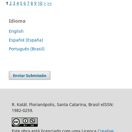
1
2
3
4
5
6
7
8
9
10
>
>>
Idioma
English
Español (España)
Português (Brasil)
Enviar Submissão
R. Katál. Florianópolis, Santa Catarina, Brasil eISSN:
1982-0259.
Este obra está licenciado com uma Licença
Creative