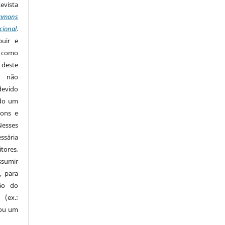
Revista
mmons
cional
.
buir e
m como
 deste
s não
devido
ido um
mons e
Nesses
ssária
tores
.
sumir
, para
são do
 (ex.:
 ou um