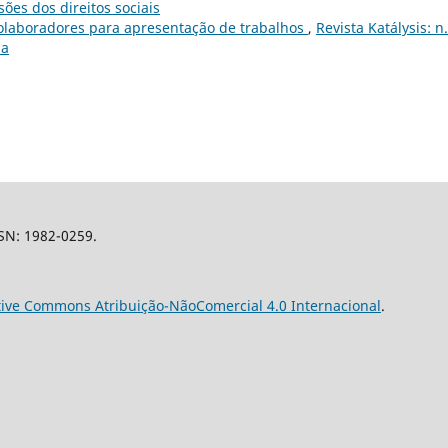
es dos direitos sociais
olaboradores para apresentação de trabalhos
,
Revista Katálysis: n.
ia
SSN: 1982-0259.
tive Commons Atribuição-NãoComercial 4.0 Internacional
.