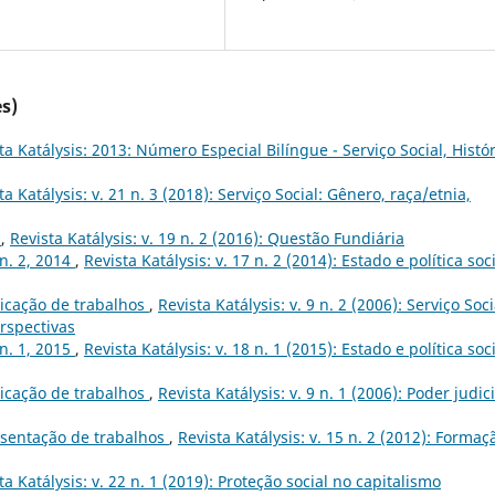
s)
ta Katálysis: 2013: Número Especial Bilíngue - Serviço Social, Histór
ta Katálysis: v. 21 n. 3 (2018): Serviço Social: Gênero, raça/etnia,
s
,
Revista Katálysis: v. 19 n. 2 (2016): Questão Fundiária
 n. 2, 2014
,
Revista Katálysis: v. 17 n. 2 (2014): Estado e política soci
icação de trabalhos
,
Revista Katálysis: v. 9 n. 2 (2006): Serviço Soci
rspectivas
 n. 1, 2015
,
Revista Katálysis: v. 18 n. 1 (2015): Estado e política soc
icação de trabalhos
,
Revista Katálysis: v. 9 n. 1 (2006): Poder judic
sentação de trabalhos
,
Revista Katálysis: v. 15 n. 2 (2012): Formaç
ta Katálysis: v. 22 n. 1 (2019): Proteção social no capitalismo