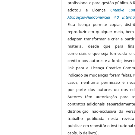
profissional e para gestão pública. A 
adotou a Licença
Creative Co
Atribuição-NãoComercial 4.0 Interna
Esta licença permite copiar, distri
reproduzir em qualquer meio, be
adaptar, transformar e criar a partir
material, desde que para fin
comerciais e que seja fornecido o 
crédito aos autores e a fonte, inser
link para a Licença Creative Com
indicado se mudanças foram feitas. 
casos, nenhuma permissão é nece
por parte dos autores ou dos edi
Autores têm autorização para as
contratos adicionais separadamente
distribuição não-exclusiva da ver
trabalho publicada nesta revista
publicar em repositório institucional
capítulo de livro).