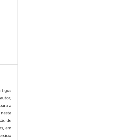
tigos
autor,
para a
 nesta
 são de
as, em
rcício