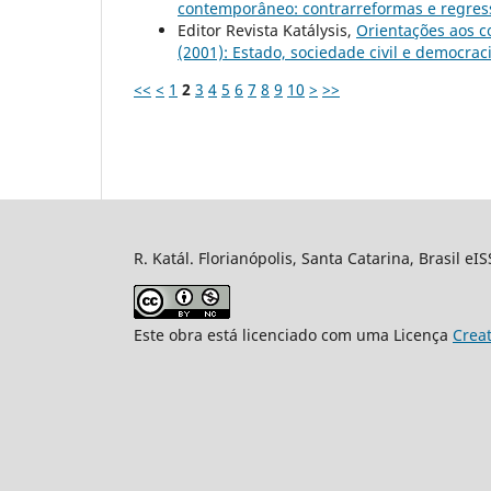
contemporâneo: contrarreformas e regressõ
Editor Revista Katálysis,
Orientações aos c
(2001): Estado, sociedade civil e democrac
<<
<
1
2
3
4
5
6
7
8
9
10
>
>>
R. Katál. Florianópolis, Santa Catarina, Brasil eI
Este obra está licenciado com uma Licença
Crea