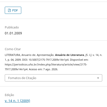
PDF
Publicado
01.01.2009
Como Citar
LITERATURA, Anuario de. Apresentação.
Anuário de Literatura
,
[S. l.]
, v. 14, n.
1, p. 04, 2009. DOI: 10.5007/2175-7917.2009v14n1p4. Disponível em:
https://periodicos.ufsc.br/index.php/literatura/article/view/2175-
7917.2009v14n1p4. Acesso em: 7 ago. 2026.
Fomatos de Citação
Edição
v. 14 n. 1 (2009)