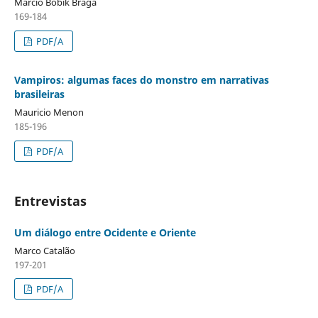
Márcio Bobik Braga
169-184
PDF/A
Vampiros: algumas faces do monstro em narrativas
brasileiras
Mauricio Menon
185-196
PDF/A
Entrevistas
Um diálogo entre Ocidente e Oriente
Marco Catalão
197-201
PDF/A