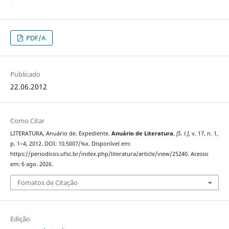
PDF/A
Publicado
22.06.2012
Como Citar
LITERATURA, Anuário de. Expediente.
Anuário de Literatura
,
[S. l.]
, v. 17, n. 1,
p. 1–4, 2012. DOI: 10.5007/%x. Disponível em:
https://periodicos.ufsc.br/index.php/literatura/article/view/25240. Acesso
em: 6 ago. 2026.
Fomatos de Citação
Edição