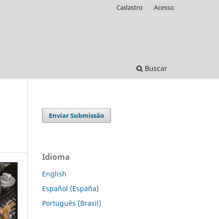
Cadastro
Acesso
Buscar
Enviar Submissão
Idioma
English
Español (España)
Português (Brasil)