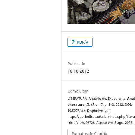
PDF/A
Publicado
16.10.2012
Como Citar
LITERATURA, Anuário de. Expediente.
Anuá
Literatura
,
[S. l.]
, v. 17, p. 1–3, 2012. DOI:
10.5007/%x. Disponível em:
https://periodicos.ufsc.br/index.php/liter
rticle/view/26726. Acesso em: 8 ago. 2026.
Fomatos de Citação