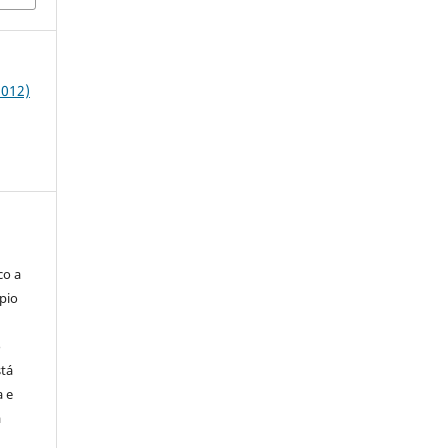
2012)
co a
pio
o
stá
a e
a