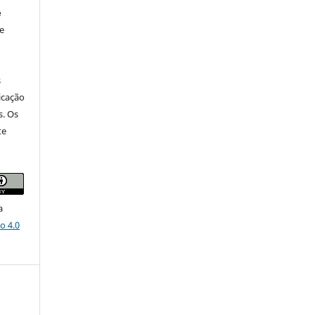
e
e
s
icação
s. Os
te
a
o 4.0