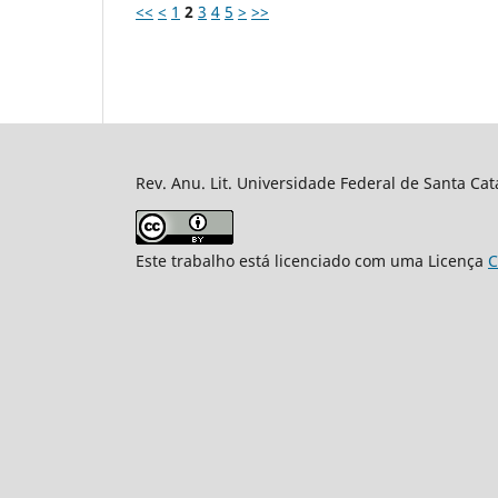
<<
<
1
2
3
4
5
>
>>
Rev. Anu. Lit. Universidade Federal de Santa Cat
Este trabalho está licenciado com uma Licença
C