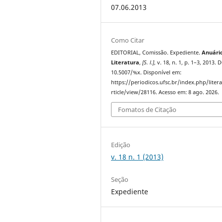
07.06.2013
Como Citar
EDITORIAL, Comissão. Expediente.
Anuári
Literatura
,
[S. l.]
, v. 18, n. 1, p. 1–3, 2013. 
10.5007/%x. Disponível em:
https://periodicos.ufsc.br/index.php/liter
rticle/view/28116. Acesso em: 8 ago. 2026.
Fomatos de Citação
Edição
v. 18 n. 1 (2013)
Seção
Expediente