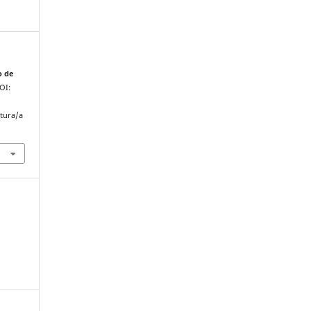
o de
DOI:
atura/a