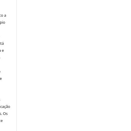
co a
pio
o
stá
a e
a
e
e
s
icação
s. Os
te