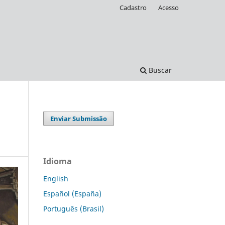
Cadastro
Acesso
Buscar
Enviar Submissão
Idioma
English
Español (España)
Português (Brasil)