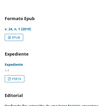
Formato Epub
v. 24, n. 1 (2019)
EPUB
Expediente
Expediente
1-7
PDF/A
Editorial
Desfiando
fios retorcidos de uma longa história
: encontros