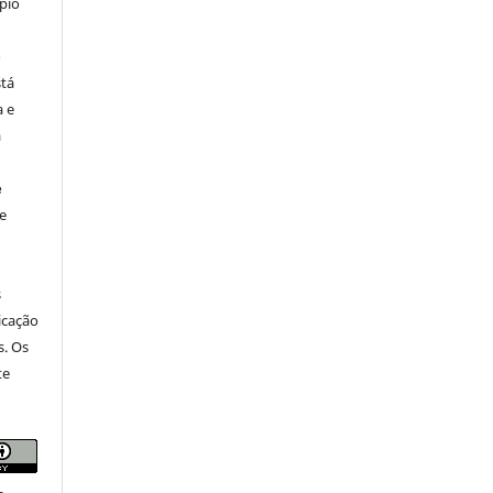
pio
o
stá
a e
a
e
e
s
icação
s. Os
te