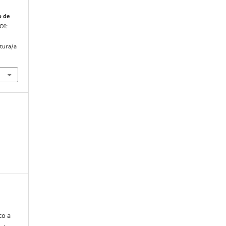
o de
DOI:
atura/a
co a