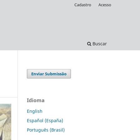
Cadastro
Acesso
Buscar
Enviar Submissão
Idioma
English
Español (España)
Português (Brasil)