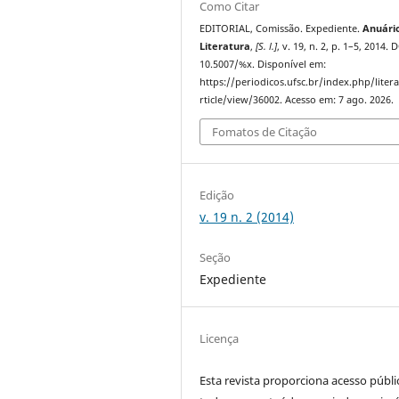
Como Citar
EDITORIAL, Comissão. Expediente.
Anuári
Literatura
,
[S. l.]
, v. 19, n. 2, p. 1–5, 2014. 
10.5007/%x. Disponível em:
https://periodicos.ufsc.br/index.php/liter
rticle/view/36002. Acesso em: 7 ago. 2026.
Fomatos de Citação
Edição
v. 19 n. 2 (2014)
Seção
Expediente
Licença
Esta revista proporciona acesso públi