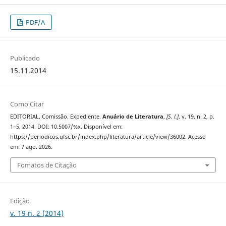
PDF/A
Publicado
15.11.2014
Como Citar
EDITORIAL, Comissão. Expediente.
Anuário de Literatura
,
[S. l.]
, v. 19, n. 2, p.
1–5, 2014. DOI: 10.5007/%x. Disponível em:
https://periodicos.ufsc.br/index.php/literatura/article/view/36002. Acesso
em: 7 ago. 2026.
Fomatos de Citação
Edição
v. 19 n. 2 (2014)