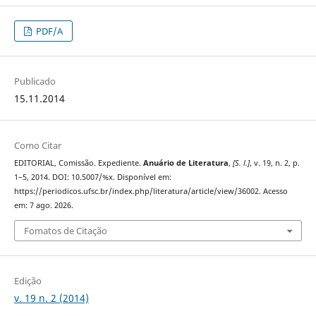
PDF/A
Publicado
15.11.2014
Como Citar
EDITORIAL, Comissão. Expediente.
Anuário de Literatura
,
[S. l.]
, v. 19, n. 2, p.
1–5, 2014. DOI: 10.5007/%x. Disponível em:
https://periodicos.ufsc.br/index.php/literatura/article/view/36002. Acesso
em: 7 ago. 2026.
Fomatos de Citação
Edição
v. 19 n. 2 (2014)