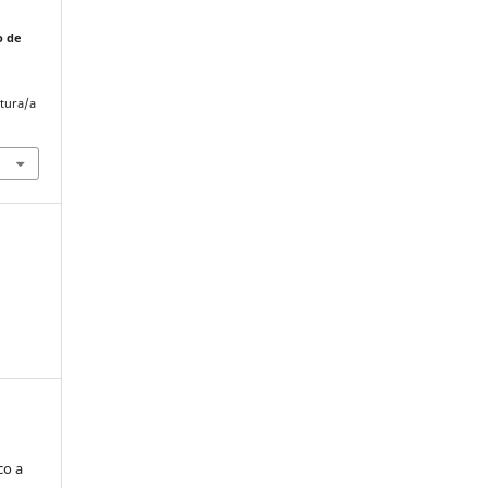
o de
.
atura/a
co a