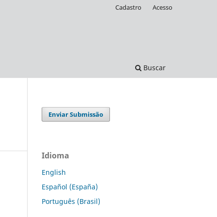
Cadastro
Acesso
Buscar
Enviar Submissão
Idioma
English
Español (España)
Português (Brasil)