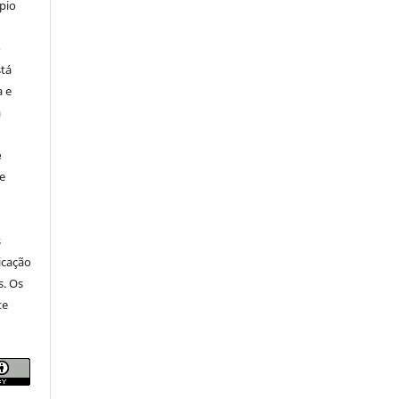
pio
o
stá
a e
a
e
e
s
icação
s. Os
te