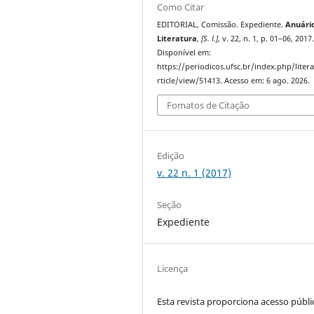
Como Citar
EDITORIAL, Comissão. Expediente.
Anuári
Literatura
,
[S. l.]
, v. 22, n. 1, p. 01–06, 2017
Disponível em:
https://periodicos.ufsc.br/index.php/liter
rticle/view/51413. Acesso em: 6 ago. 2026.
Fomatos de Citação
Edição
v. 22 n. 1 (2017)
Seção
Expediente
Licença
Esta revista proporciona acesso públi