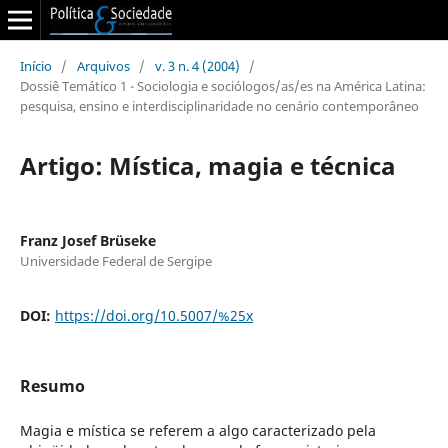
Início
/
Arquivos
/
v. 3 n. 4 (2004)
/
Dossiê Temático 1 - Sociologia e sociólogos/as/es na América Latina:
pesquisa, ensino e interdisciplinaridade no cenário contemporâneo
Artigo: Mística, magia e técnica
Franz Josef Brüseke
Universidade Federal de Sergipe
DOI:
https://doi.org/10.5007/%25x
Resumo
Magia e mística se referem a algo caracterizado pela