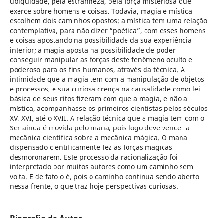
ubiqüidade, pela estranheza, pela força misteriosa que
exerce sobre homens e coisas. Todavia, magia e mística
escolhem dois caminhos opostos: a mística tem uma relação
contemplativa, para não dizer “poética”, com esses homens
e coisas apostando na possibilidade da sua experiência
interior; a magia aposta na possibilidade de poder
conseguir manipular as forças deste fenômeno oculto e
poderoso para os fins humanos, através da técnica. A
intimidade que a magia tem com a manipulação de objetos
e processos, e sua curiosa crença na causalidade como lei
básica de seus ritos fizeram com que a magia, e não a
mística, acompanhasse os primeiros cientistas pelos séculos
XV, XVI, até o XVII. A relação técnica que a magia tem com o
Ser ainda é movida pelo mana, pois logo deve vencer a
mecânica científica sobre a mecânica mágica. O mana
dispensado cientificamente fez as forças mágicas
desmoronarem. Este processo da racionalização foi
interpretado por muitos autores como um caminho sem
volta. E de fato o é, pois o caminho continua sendo aberto
nessa frente, o que traz hoje perspectivas curiosas.